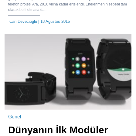
telefon projesi Ara, 2016 yılına kadar ertelendi. Ertelenmenin sebebi tam
olarak belli olmasa da...
Can Devecioğlu
| 18 Ağustos 2015
Genel
Dünyanın İlk Modüler