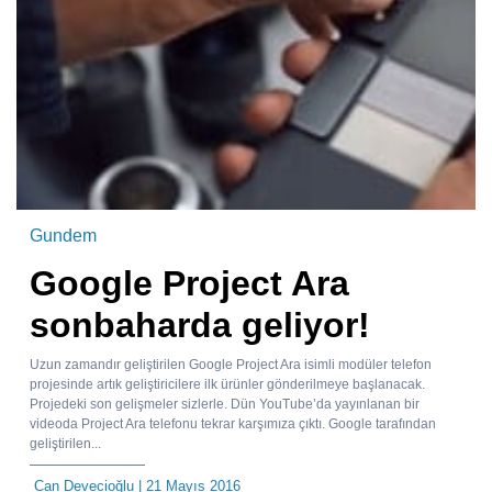
Gundem
Google Project Ara
sonbaharda geliyor!
Uzun zamandır geliştirilen Google Project Ara isimli modüler telefon
projesinde artık geliştiricilere ilk ürünler gönderilmeye başlanacak.
Projedeki son gelişmeler sizlerle. Dün YouTube’da yayınlanan bir
videoda Project Ara telefonu tekrar karşımıza çıktı. Google tarafından
geliştirilen...
Can Devecioğlu
| 21 Mayıs 2016