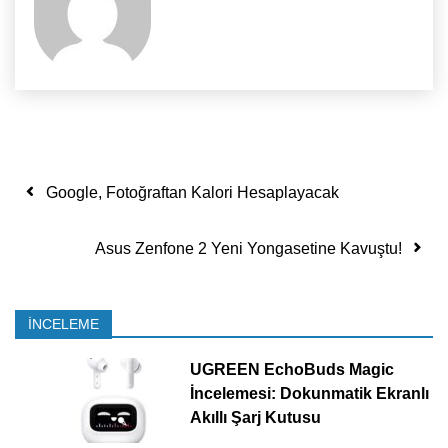
Yazı dolaşımı
Google, Fotoğraftan Kalori Hesaplayacak
Asus Zenfone 2 Yeni Yongasetine Kavuştu!
İNCELEME
UGREEN EchoBuds Magic
İncelemesi: Dokunmatik Ekranlı
Akıllı Şarj Kutusu