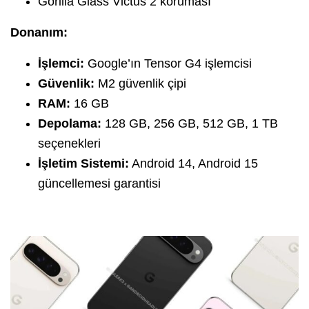
Gorilla Glass Victus 2 koruması
Donanım:
İşlemci:
Google’ın Tensor G4 işlemcisi
Güvenlik:
M2 güvenlik çipi
RAM:
16 GB
Depolama:
128 GB, 256 GB, 512 GB, 1 TB
seçenekleri
İşletim Sistemi:
Android 14, Android 15
güncellemesi garantisi