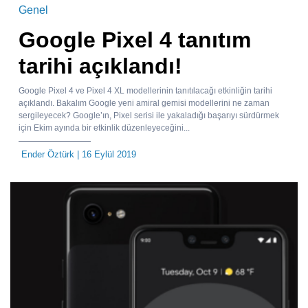
Genel
Google Pixel 4 tanıtım
tarihi açıklandı!
Google Pixel 4 ve Pixel 4 XL modellerinin tanıtılacağı etkinliğin tarihi
açıklandı. Bakalım Google yeni amiral gemisi modellerini ne zaman
sergileyecek? Google’ın, Pixel serisi ile yakaladığı başarıyı sürdürmek
için Ekim ayında bir etkinlik düzenleyeceğini...
Ender Öztürk
| 16 Eylül 2019