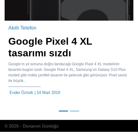
Akıllı Telefon
Google Pixel 4 XL
tasarımı sızdı
Google’ın yıl sonuna doğru tanıtacağı Google Pixel 4 XL modelinin
tasarımı bugün sızdı. Google Pixel 4 XL, Samsung’un Galaxy S10 Plus
modeli gibi nokta çentikli tasarım ile gelecek gibi görünüyor. Pixel serisi
ile büyük...
Ender Öztürk
| 14 Mart 2019
© 2026 - Donanım Günlüğü