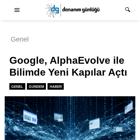
Ana dolaşım
Genel
Google, AlphaEvolve ile
Bilimde Yeni Kapılar Açtı
GENEL
GUNDEM
HABER