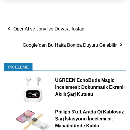
Yazı dolaşımı
OpenAI ve Jony Ive Duvara Tosladı
Google’dan Bu Hafta Bomba Duyuru Gelebilir
İNCELEME
UGREEN EchoBuds Magic
İncelemesi: Dokunmatik Ekranlı
Akıllı Şarj Kutusu
Philips 3’ü 1 Arada Qi Kablosuz
Şarj İstasyonu İncelemesi:
Masaüstünde Kablo