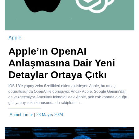
Apple
Apple’ın OpenAI
Anlaşmasına Dair Yeni
Detaylar Ortaya Çıtkı
iOS 18’e yapay zeka özellikleri eklemek isteyen Apple, bu amaç
doğrultusunda OpenAI ile görüşüyor. Ancak Apple, Google Gemini’dan
da vazgeçmiyor. Amerikalı teknoloji devi Apple, pek çok konuda olduğu
gibi yapay zeka konusunda da rakiplerinin...
Ahmet Timur
| 28 Mayıs 2024