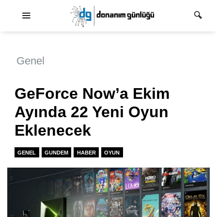
Ana dolaşım
Genel
GeForce Now’a Ekim
Ayında 22 Yeni Oyun
Eklenecek
GENEL
GUNDEM
HABER
OYUN