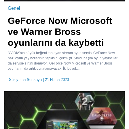
Genel
GeForce Now Microsoft
ve Warner Bross
oyunlarını da kaybetti
NVIDIA’nın büyük beğeni toplayan stream oyun servisi GeForce Now
bazı oyun yayıncılarının tepkisini çekmişti. Şimdi başka oyun yayıncıları
da servise sırtını dönüyor. GeForce Now Microsoft ve Warner Bross
oyunlarını da artık oynatamayacak. İki büyük...
Süleyman Sertkaya
| 21 Nisan 2020