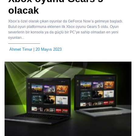
olacak
Xbox’a özel olarak çıkan oyunlar da GeForce Now’a gelmeye başladı.
Bulut oyun platformuna eklenen ilk Xbox oyunu Gears 5 oldu. Oyun
severlerin bir konsola ya da güçlü bir PC’ye sahip olmadan en yeni
oyunları...
Ahmet Timur
| 20 Mayıs 2023