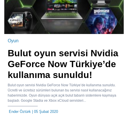
Oyun
Bulut oyun servisi Nvidia
GeForce Now Türkiye’de
kullanıma sunuldu!
Bulut oyun servisi Nvidia GeForce Now Türkiye’de kullanıma sunuldu.
Ücretli ve ücretsiz sürümleri bulunan bu servisi nasıl kullanacağınız
haberimizde. Oyun dünyası açık açık bulut tabanlı sistemlere kaymaya
başladı. Google Stadia ve Xbox xCloud servisleri...
Ender Öztürk
| 05 Şubat 2020