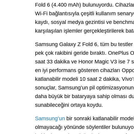
Fold 6 (4.400 mAh) bulunuyordu. Cihazlar, 
Wi-Fi bağlantısıyla çeşitli kullanım senar
kaydı, sosyal medya gezintisi ve benchmar
karşılaşılan işlemler gerçekleştirilerek bat
Samsung Galaxy Z Fold 6, tüm bu testler
pek çok rakibini geride bıraktı. OnePlus 
saat 33 dakika ve Honor Magic V3 ise 7 s
en iyi performans gösteren cihazları Opp
katlanabilir modeli 10 saat 2 dakika, Viv
sonuçlar, Samsung’un pil optimizasyonund
daha büyük bir bataryaya sahip olması d
sunabileceğini ortaya koydu.
Samsung’un
bir sonraki katlanabilir model
olmayacağı yönünde söylentiler bulunuyor