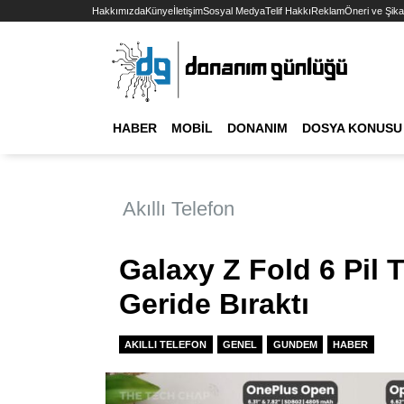
Hakkımızda
Künye
İletişim
Sosyal Medya
Telif Hakkı
Reklam
Öneri ve Şika
HABER
MOBIL
DONANIM
DOSYA KONUSU
Akıllı Telefon
Galaxy Z Fold 6 Pil T
Geride Bıraktı
AKILLI TELEFON
GENEL
GUNDEM
HABER