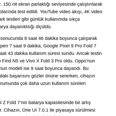
150 nit ekran parlaklığı seviyesinde çalıştırılarak
yolarında test edildi. YouTube video akışı, 4K video
k testleri gibi günlük kullanımda sıkça
arya dayanıklılığı ölçüldü.
 sonucunda 8 saat 46 dakika boyunca çalışarak
Open 7 saat 9 dakika, Google Pixel 9 Pro Fold 7
aat 43 dakika kullanım süresi sundu. Ancak testin
o Find N5 ve Vivo X Fold 3 Pro oldu. Oppo’nun
o’nun modeli ise 9 saat boyunca dayandı. Bu
aki başarısını gözler önüne sererken, cihazın
urumunda çok daha uzun kullanım süreleri
i Z Fold 7’nin batarya kapasitesinde bir artış
. Cihazın, One UI 7.0.1 ile piyasaya sürülmesi