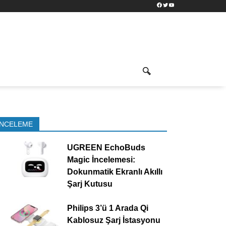
Facebook
Twitter
YouTube
İNCELEME
UGREEN EchoBuds
Magic İncelemesi:
Dokunmatik Ekranlı Akıllı
Şarj Kutusu
Philips 3’ü 1 Arada Qi
Kablosuz Şarj İstasyonu