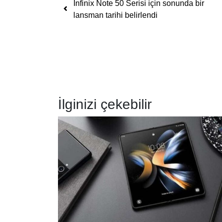
Yazı dolaşımı
Infinix Note 50 Serisi için sonunda bir
lansman tarihi belirlendi
İlginizi çekebilir