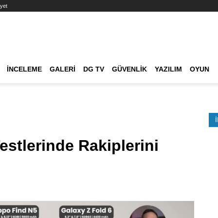
yet
Ana dolaşım
İNCELEME
GALERI
DG TV
GÜVENLIK
YAZILIM
OYUN
Etkinlik Ara
estlerinde Rakiplerini