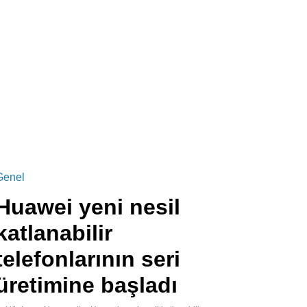
Genel
Huawei yeni nesil
katlanabilir
telefonlarının seri
üretimine başladı