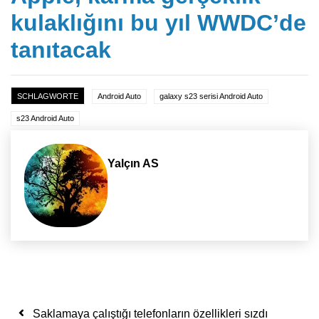
kulaklığını bu yıl WWDC’de
tanıtacak
SCHLAGWORTE
Android Auto
galaxy s23 serisi Android Auto
s23 Android Auto
Yalçın AS
Yazı dolaşımı
Saklamaya çalıştığı telefonların özellikleri sızdı