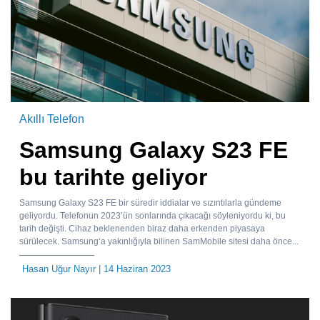
Akıllı Telefon
Samsung Galaxy S23 FE
bu tarihte geliyor
Samsung Galaxy S23 FE bir süredir iddialar ve sızıntılarla gündeme
geliyordu. Telefonun 2023’ün sonlarında çıkacağı söyleniyordu ki, bu
tarih değişti. Cihaz beklenenden biraz daha erkenden piyasaya
sürülecek. Samsung‘a yakınlığıyla bilinen SamMobile sitesi daha önce...
Hasan Uğur Nayır
| 14 Haziran 2023