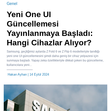
Genel
Yeni One UI
Güncellemesi
Yayınlanmaya Başladı:
Hangi Cihazlar Alıyor?
Samsung, geçtiğimiz aylarda Z Fold 6 ve Z Flip 6 modelleriyle tanıttığı
yeni one UI güncellemesini şimdi daha geniş bir cihaz yelpazesi için
sunmaya başladı. Yapay zeka özellikleriyle dikkat çeken bu güncelleme,
kullanıcılara yeni...
Hakan Ayhan
| 14 Eylül 2024