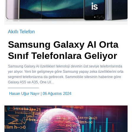
Akıllı Telefon
Samsung Galaxy AI Orta
Sınıf Telefonlara Geliyor
Samsung Galaxy AI özellikleri teknoloji devinin üst seviye telefonlarında
yer alıyor. Yeni bir gelişmeye göre Samsung yapay zeka özelliklerini orta
segment telefonlarına da getirecek. Sammobile sitesinin haberine göre
Galaxy A55 ve A35, One UI...
Hasan Uğur Nayır
| 06 Ağustos 2024