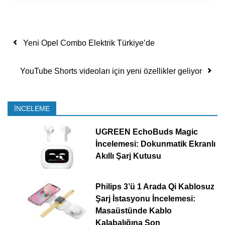
Yazı dolaşımı
Yeni Opel Combo Elektrik Türkiye’de
YouTube Shorts videoları için yeni özellikler geliyor
İNCELEME
UGREEN EchoBuds Magic
İncelemesi: Dokunmatik Ekranlı
Akıllı Şarj Kutusu
Philips 3’ü 1 Arada Qi Kablosuz
Şarj İstasyonu İncelemesi:
Masaüstünde Kablo
Kalabalığına Son