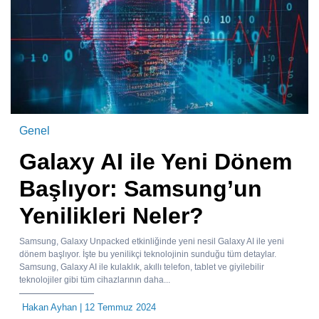
Genel
Galaxy AI ile Yeni Dönem
Başlıyor: Samsung’un
Yenilikleri Neler?
Samsung, Galaxy Unpacked etkinliğinde yeni nesil Galaxy AI ile yeni
dönem başlıyor. İşte bu yenilikçi teknolojinin sunduğu tüm detaylar.
Samsung, Galaxy AI ile kulaklık, akıllı telefon, tablet ve giyilebilir
teknolojiler gibi tüm cihazlarının daha...
Hakan Ayhan
| 12 Temmuz 2024