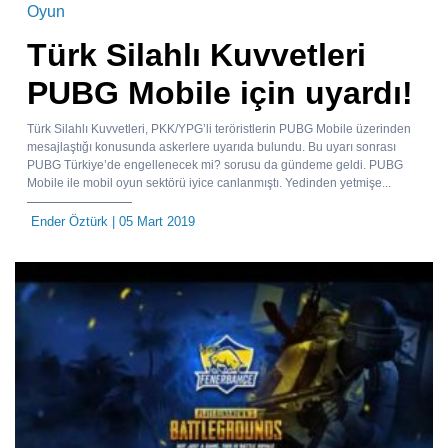
Oyun
Türk Silahlı Kuvvetleri
PUBG Mobile için uyardı!
Türk Silahlı Kuvvetleri, PKK/YPG’li teröristlerin PUBG Mobile üzerinden
mesajlaştığı konusunda askerlere uyarıda bulundu. Bu uyarı sonrası
PUBG Türkiye’de engellenecek mi? sorusu da gündeme geldi. PUBG
Mobile ile mobil oyun sektörü iyice canlanmıştı. Yedinden yetmişe...
Ender Öztürk
| 05 Mart 2019