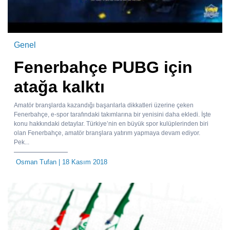
Genel
Fenerbahçe PUBG için
atağa kalktı
Amatör branşlarda kazandığı başarılarla dikkatleri üzerine çeken
Fenerbahçe, e-spor tarafındaki takımlarına bir yenisini daha ekledi. İşte
konu hakkındaki detaylar. Türkiye’nin en büyük spor kulüplerinden biri
olan Fenerbahçe, amatör branşlara yatırım yapmaya devam ediyor.
Pek...
Osman Tufan
| 18 Kasım 2018