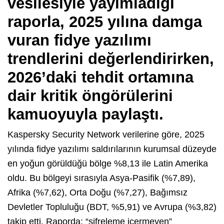
vesilesiyle yayımladığı
raporla, 2025 yılına damga
vuran fidye yazılımı
trendlerini değerlendirirken,
2026’daki tehdit ortamına
dair kritik öngörülerini
kamuoyuyla paylaştı.
Kaspersky Security Network verilerine göre, 2025
yılında fidye yazılımı saldırılarının kurumsal düzeyde
en yoğun görüldüğü bölge %8,13 ile Latin Amerika
oldu. Bu bölgeyi sırasıyla Asya-Pasifik (%7,89),
Afrika (%7,62), Orta Doğu (%7,27), Bağımsız
Devletler Topluluğu (BDT, %5,91) ve Avrupa (%3,82)
takip etti. Raporda; “şifreleme içermeyen”