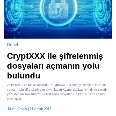
Genel
CryptXXX ile şifrelenmiş
dosyaları açmanın yolu
bulundu
2016 Nisan ve Mayıs aylarında CryptXXX adlı fidye yazılımının iki farklı
varyantı için şifre çözücüler yayımlayan Kaspersky Lab, şimdi de zararlı
yazılımın en son sürümü ile kilitlenen dosyalar için yeni bir şifre çözücü
yayımlıyor....
Mutlu Çavuş
| 21 Aralık 2016