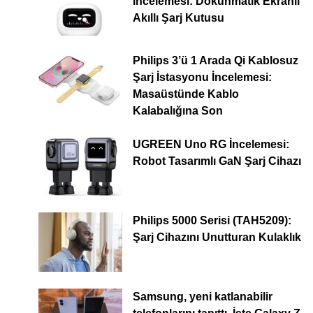
İncelemesi: Dokunmatik Ekranlı
Akıllı Şarj Kutusu
Philips 3’ü 1 Arada Qi Kablosuz
Şarj İstasyonu İncelemesi:
Masaüstünde Kablo
Kalabalığına Son
UGREEN Uno RG İncelemesi:
Robot Tasarımlı GaN Şarj Cihazı
Philips 5000 Serisi (TAH5209):
Şarj Cihazını Unutturan Kulaklık
Samsung, yeni katlanabilir