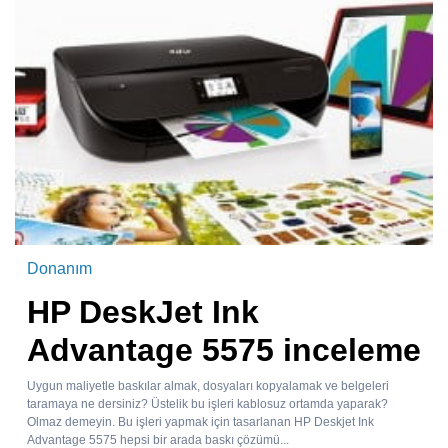
Donanım
HP DeskJet Ink
Advantage 5575 inceleme
Uygun maliyetle baskılar almak, dosyaları kopyalamak ve belgeleri
taramaya ne dersiniz? Üstelik bu işleri kablosuz ortamda yaparak?
Olmaz demeyin. Bu işleri yapmak için tasarlanan HP Deskjet Ink
Advantage 5575 hepsi bir arada baskı çözümü...