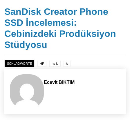
SanDisk Creator Phone
SSD İncelemesi:
Cebinizdeki Prodüksiyon
Stüdyosu
SCHLAGWORTE
HP
hp iq
iq
Ecevit BIKTIM