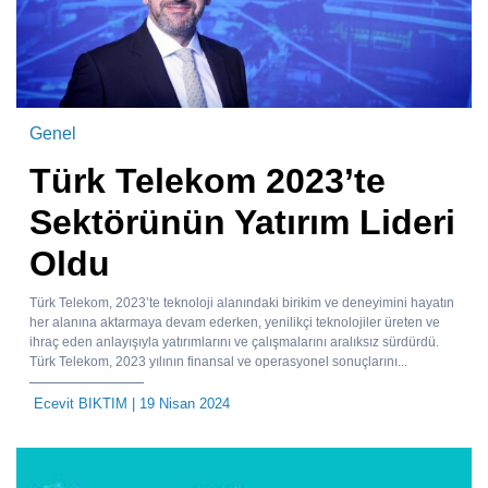
Genel
Türk Telekom 2023’te
Sektörünün Yatırım Lideri
Oldu
Türk Telekom, 2023’te teknoloji alanındaki birikim ve deneyimini hayatın
her alanına aktarmaya devam ederken, yenilikçi teknolojiler üreten ve
ihraç eden anlayışıyla yatırımlarını ve çalışmalarını aralıksız sürdürdü.
Türk Telekom, 2023 yılının finansal ve operasyonel sonuçlarını...
Ecevit BIKTIM
| 19 Nisan 2024