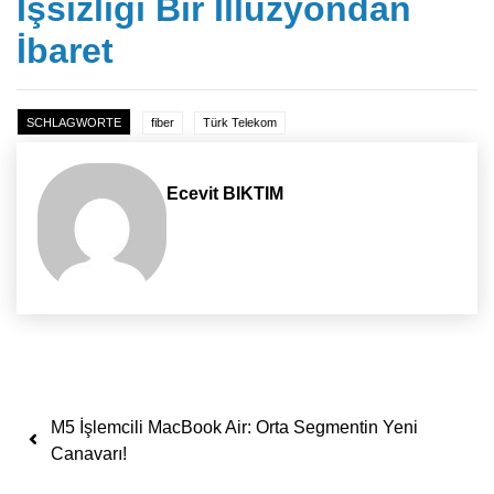
İşsizliği Bir İllüzyondan
İbaret
SCHLAGWORTE
fiber
Türk Telekom
Ecevit BIKTIM
Yazı dolaşımı
M5 İşlemcili MacBook Air: Orta Segmentin Yeni
Canavarı!