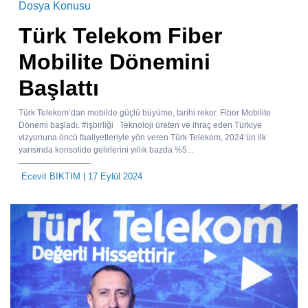
Dosya Konusu
Türk Telekom Fiber
Mobilite Dönemini
Başlattı
Türk Telekom’dan mobilde güçlü büyüme, tarihi rekor. Fiber Mobilite
Dönemi başladı. #işbirliği Teknoloji üreten ve ihraç eden Türkiye
vizyonuna öncü faaliyetleriyle yön veren Türk Telekom, 2024’ün ilk
yarısında konsolide gelirlerini yıllık bazda %5...
Ecevit BIKTIM
| 17 Eylül 2024