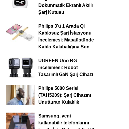
Dokunmatik Ekranlı Akıllı
Şarj Kutusu
Philips 3’ü 1 Arada Qi
Kablosuz Şarj İstasyonu
İncelemesi: Masaüstünde
Kablo Kalabalığına Son
UGREEN Uno RG
İncelemesi: Robot
Tasarımlı GaN Şarj Cihazı
Philips 5000 Serisi
(TAH5209): Şarj Cihazını
Unutturan Kulaklık
Samsung, yeni
katlanabilir telefonlarını