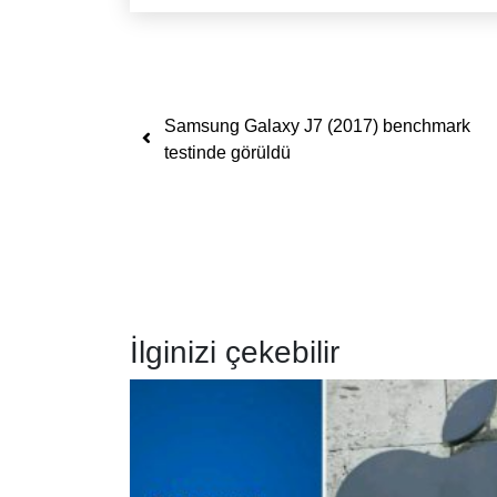
Yazı dolaşımı
Samsung Galaxy J7 (2017) benchmark
testinde görüldü
İlginizi çekebilir