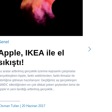
Genel
Apple, IKEA ile el
Sonraki
sıkıştı!
u aralar arttırılmış gerçeklik üzerine kapsamlı çalışmalar
erçekleştiren Apple, farklı sektörlerden, farklı firmalar ile
şbirliğine gitmeye hazırlanıyor. Geçtiğimiz ay gerçekleşen
WDC etkinliğinden en çok dikkat çeken şeylerden birisi de
pple’ın yeni tanıttığı arttırılmış gerçeklik...
Osman Tufan
| 20 Haziran 2017