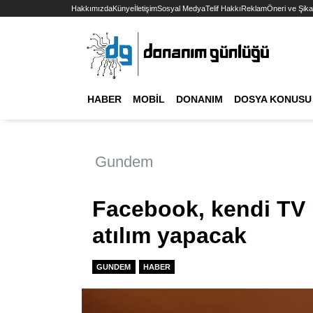
Hakkımızda
Künye
İletişim
Sosyal Medya
Telif Hakkı
Reklam
Öneri ve Şika
HABER
MOBIL
DONANIM
DOSYA KONUSU
Gundem
Facebook, kendi TV u
atılım yapacak
GUNDEM
HABER