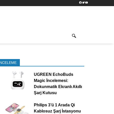
Facebook
Twitter
YouTube
İNCELEME
UGREEN EchoBuds
Magic İncelemesi:
Dokunmatik Ekranlı Akıllı
Şarj Kutusu
Philips 3’ü 1 Arada Qi
Kablosuz Şarj İstasyonu