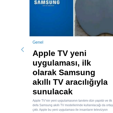
Genel
Apple TV yeni
Önceki
uygulaması, ilk
olarak Samsung
akıllı TV aracılığıyla
sunulacak
Apple TV’nin yeni uygulamasının tanıtımı dün yapıldı ve ilk
defa Samsung akıllı TV modellerinde kullanılacağı da orta
çıktı. Apple bu yeni uygulaması ile insanların televizyon