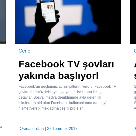
Genel
Facebook TV şovları
yakında başlıyor!
Facebook’un geçtiğimiz ay sinyallerini verdiği Facebook TV
Ş
şovları önümüzdeki ay başlayabilir. İşte konu ile ilgili
g
detaylar. Sosyal medya denildiğinde akla gelen ilk
i
isimlerden biri olan Facebook, kullanıcılarına daha iyi
W
hizmet verebilmek adına çeşitli projeler...
A
ya
Osman Tufan
| 27 Temmuz 2017