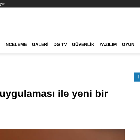
yet
Ana dolaşım
İNCELEME
GALERI
DG TV
GÜVENLIK
YAZILIM
OYUN
Etkinlik Ara
ygulaması ile yeni bir