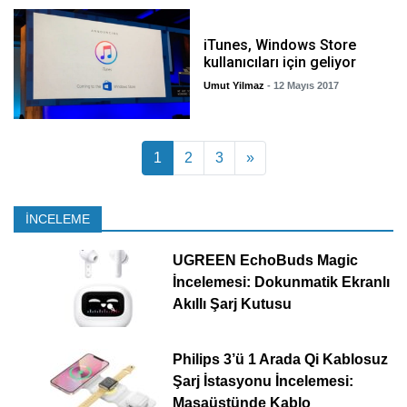
iTunes, Windows Store
kullanıcıları için geliyor
Umut Yilmaz
- 12 Mayıs 2017
Yazı dolaşımı
1
2
3
»
İNCELEME
UGREEN EchoBuds Magic
İncelemesi: Dokunmatik Ekranlı
Akıllı Şarj Kutusu
Philips 3’ü 1 Arada Qi Kablosuz
Şarj İstasyonu İncelemesi:
Masaüstünde Kablo