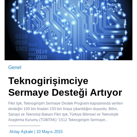
Genel
Teknogirişimciye
Sermaye Desteği Artıyor
Fikri Işık, Teknogirişim Sermaye Destek Programı kapsamında verilen
desteğin 100 bin liradan 150 bin liraya çıkarıldığını duyurdu. Bilim,
Sanayi ve Teknoloji Bakanı Fikri Işık; Türkiye Bilimsel ve Teknolojik
Araştırma Kurumu (TÜBİTAK) “1512 Teknogirişim Sermaye...
Atılay Aşkale
| 10 Mayıs 2015