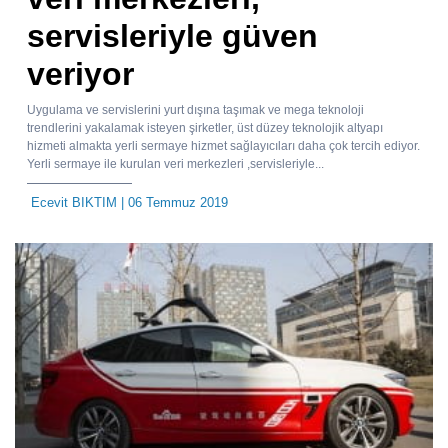
servisleriyle güven
veriyor
Uygulama ve servislerini yurt dışına taşımak ve mega teknoloji
trendlerini yakalamak isteyen şirketler, üst düzey teknolojik altyapı
hizmeti almakta yerli sermaye hizmet sağlayıcıları daha çok tercih ediyor.
Yerli sermaye ile kurulan veri merkezleri ,servisleriyle...
Ecevit BIKTIM
| 06 Temmuz 2019