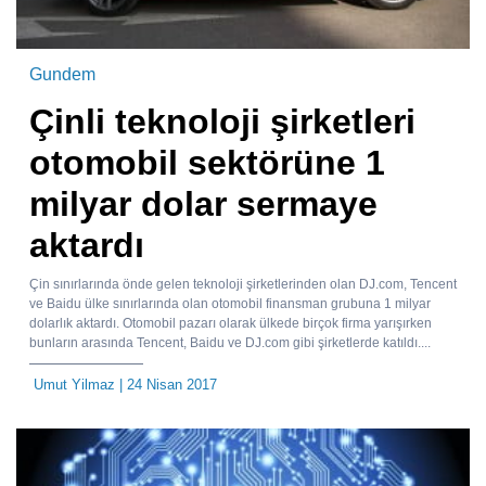
Gundem
Çinli teknoloji şirketleri
otomobil sektörüne 1
milyar dolar sermaye
aktardı
Çin sınırlarında önde gelen teknoloji şirketlerinden olan DJ.com, Tencent
ve Baidu ülke sınırlarında olan otomobil finansman grubuna 1 milyar
dolarlık aktardı. Otomobil pazarı olarak ülkede birçok firma yarışırken
bunların arasında Tencent, Baidu ve DJ.com gibi şirketlerde katıldı....
Umut Yilmaz
| 24 Nisan 2017