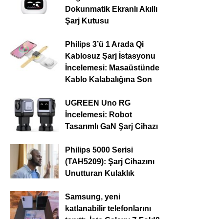
Dokunmatik Ekranlı Akıllı
Şarj Kutusu
Philips 3’ü 1 Arada Qi
Kablosuz Şarj İstasyonu
İncelemesi: Masaüstünde
Kablo Kalabalığına Son
UGREEN Uno RG
İncelemesi: Robot
Tasarımlı GaN Şarj Cihazı
Philips 5000 Serisi
(TAH5209): Şarj Cihazını
Unutturan Kulaklık
Samsung, yeni
katlanabilir telefonlarını