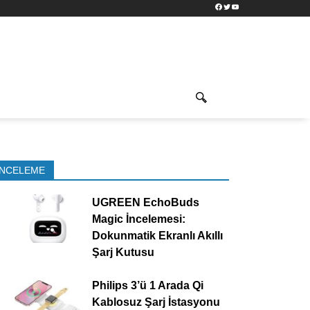
Facebook
Twitter
YouTube
İNCELEME
UGREEN EchoBuds
Magic İncelemesi:
Dokunmatik Ekranlı Akıllı
Şarj Kutusu
Philips 3’ü 1 Arada Qi
Kablosuz Şarj İstasyonu