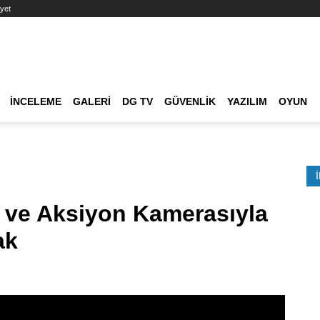
yet
Ana dolaşım
İNCELEME
GALERI
DG TV
GÜVENLIK
YAZILIM
OYUN
Etkinlik Ara
k ve Aksiyon Kamerasıyla
ak