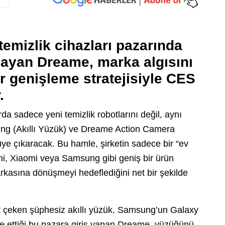
emizlik cihazları pazarında
nayan Dreame, marka algısını
r genişleme stratejisiyle CES
.
arda sadece yeni temizlik robotlarını değil, aynı
ing (Akıllı Yüzük) ve Dreame Action Camera
ye çıkaracak. Bu hamle, şirketin sadece bir “ev
ğini, Xiaomi veya Samsung gibi geniş bir ürün
arkasına dönüşmeyi hedeflediğini net bir şekilde
at çeken şüphesiz akıllı yüzük. Samsung’un Galaxy
ne ettiği bu pazara giriş yapan Dreame, yüzüğünü