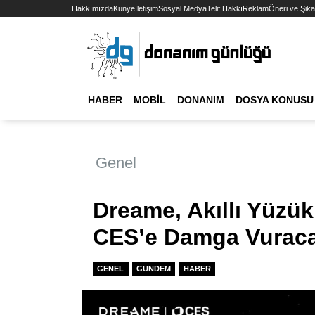
Hakkımızda
Künye
İletişim
Sosyal Medya
Telif Hakkı
Reklam
Öneri ve Şika
HABER
MOBIL
DONANIM
DOSYA KONUSU
Genel
Dreame, Akıllı Yüzü
CES’e Damga Vurac
GENEL
GUNDEM
HABER