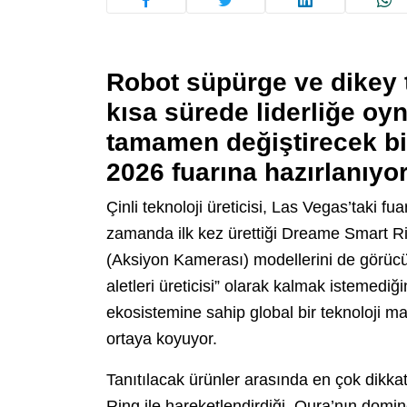
Robot süpürge ve dikey t
kısa sürede liderliğe oy
tamamen değiştirecek bi
2026 fuarına hazırlanıyor
Çinli teknoloji üreticisi, Las Vegas’taki fu
zamanda ilk kez ürettiği Dreame Smart R
(Aksiyon Kamerası) modellerini de görücü
aletleri üreticisi” olarak kalmak istemedi
ekosistemine sahip global bir teknoloji m
ortaya koyuyor.
Tanıtılacak ürünler arasında en çok dikk
Ring ile hareketlendirdiği, Oura’nın domi