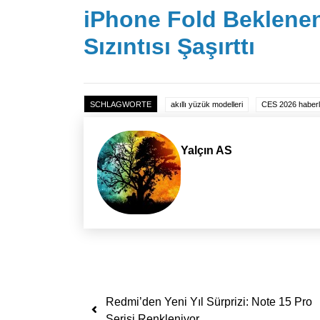
iPhone Fold Beklenen
Sızıntısı Şaşırttı
SCHLAGWORTE
akıllı yüzük modelleri
CES 2026 haberl
Yalçın AS
Yazı dolaşımı
Redmi’den Yeni Yıl Sürprizi: Note 15 Pro
Serisi Renkleniyor