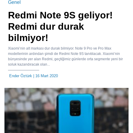
Genel
Redmi Note 9S geliyor!
Redmi dur durak
bilmiyor!
Xiaomi’nin alt markası dur durak bilmiyor. Note 9 Pro ve Pro Max
modellerinin ardından şimdi de Redmi Note 9S tanıtılacak. Xiaomi’nin
bünyesinde yer alan Redmi, geçtiğimiz günlerde orta segmente yeni bir
soluk kazandıracak olan...
Ender Öztürk
| 16 Mart 2020