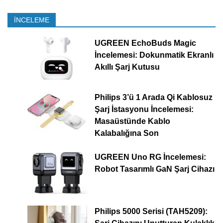
İNCELEME
UGREEN EchoBuds Magic
İncelemesi: Dokunmatik Ekranlı
Akıllı Şarj Kutusu
Philips 3’ü 1 Arada Qi Kablosuz
Şarj İstasyonu İncelemesi:
Masaüstünde Kablo
Kalabalığına Son
UGREEN Uno RG İncelemesi:
Robot Tasarımlı GaN Şarj Cihazı
Philips 5000 Serisi (TAH5209):