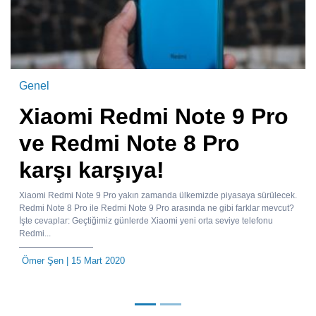
Genel
Xiaomi Redmi Note 9 Pro
ve Redmi Note 8 Pro
karşı karşıya!
Xiaomi Redmi Note 9 Pro yakın zamanda ülkemizde piyasaya sürülecek.
Redmi Note 8 Pro ile Redmi Note 9 Pro arasında ne gibi farklar mevcut?
İşte cevaplar: Geçtiğimiz günlerde Xiaomi yeni orta seviye telefonu
Redmi...
Ömer Şen
| 15 Mart 2020