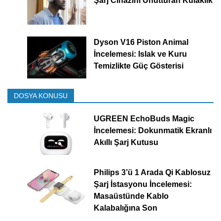
Şarj Cihazını Unutturan Kulaklık
Dyson V16 Piston Animal
İncelemesi: Islak ve Kuru
Temizlikte Güç Gösterisi
DOSYA KONUSU
UGREEN EchoBuds Magic
İncelemesi: Dokunmatik Ekranlı
Akıllı Şarj Kutusu
Philips 3’ü 1 Arada Qi Kablosuz
Şarj İstasyonu İncelemesi:
Masaüstünde Kablo
Kalabalığına Son