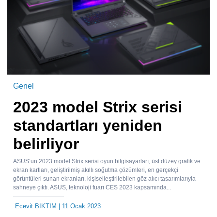
Genel
2023 model Strix serisi
standartları yeniden
belirliyor
ASUS’un 2023 model Strix serisi oyun bilgisayarları, üst düzey grafik ve
ekran kartları, geliştirilmiş akıllı soğutma çözümleri, en gerçekçi
görüntüleri sunan ekranları, kişiselleştirilebilen göz alıcı tasarımlarıyla
sahneye çıktı. ASUS, teknoloji fuarı CES 2023 kapsamında...
Ecevit BIKTIM
| 11 Ocak 2023