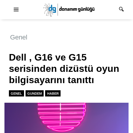
Ana dolaşım
Genel
Dell , G16 ve G15
serisinden dizüstü oyun
bilgisayarını tanıttı
GENEL
GUNDEM
HABER