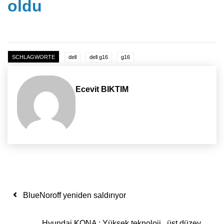
oldu
SCHLAGWORTE
dell
dell g16
g16
Ecevit BIKTIM
Yazı dolaşımı
BlueNoroff yeniden saldırıyor
Hyundai KONA : Yüksek teknoloji , üst düzey