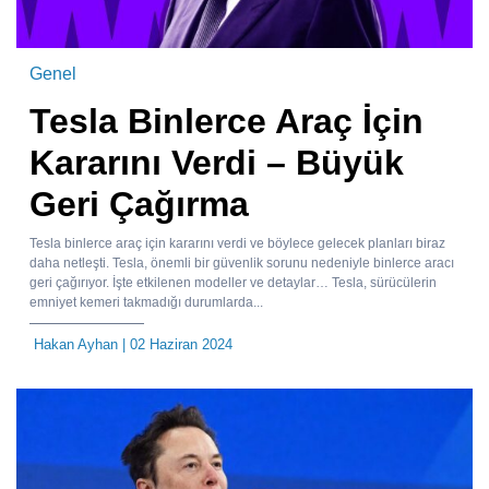
Genel
Tesla Binlerce Araç İçin
Kararını Verdi – Büyük
Geri Çağırma
Tesla binlerce araç için kararını verdi ve böylece gelecek planları biraz
daha netleşti. Tesla, önemli bir güvenlik sorunu nedeniyle binlerce aracı
geri çağırıyor. İşte etkilenen modeller ve detaylar… Tesla, sürücülerin
emniyet kemeri takmadığı durumlarda...
Hakan Ayhan
| 02 Haziran 2024