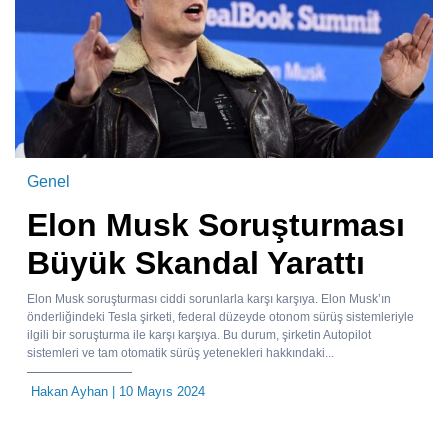
Genel
Elon Musk Soruşturması
Büyük Skandal Yarattı
Elon Musk soruşturması ciddi sorunlarla karşı karşıya. Elon Musk’ın
önderliğindeki Tesla şirketi, federal düzeyde otonom sürüş sistemleriyle
ilgili bir soruşturma ile karşı karşıya. Bu durum, şirketin Autopilot
sistemleri ve tam otomatik sürüş yetenekleri hakkındaki...
Hakan Ayhan
| 10 Mayıs 2024