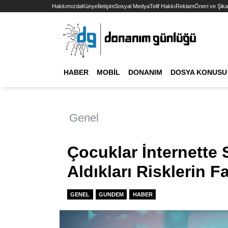
Hakkımızda
Künye
İletişim
Sosyal Medya
Telif Hakkı
Reklam
Öneri ve Şika
HABER
MOBIL
DONANIM
DOSYA KONUSU
Genel
Çocuklar İnternette 
Aldıkları Risklerin F
GENEL
GUNDEM
HABER