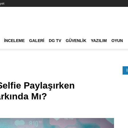
yet
Ana dolaşım
İNCELEME
GALERI
DG TV
GÜVENLIK
YAZILIM
OYUN
Etkinlik Ara
Selfie Paylaşırken
arkında Mı?