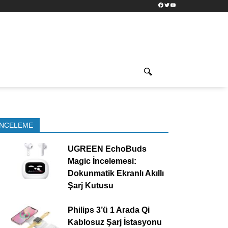
Facebook
Twitter
YouTube
İNCELEME
UGREEN EchoBuds
Magic İncelemesi:
Dokunmatik Ekranlı Akıllı
Şarj Kutusu
Philips 3’ü 1 Arada Qi
Kablosuz Şarj İstasyonu