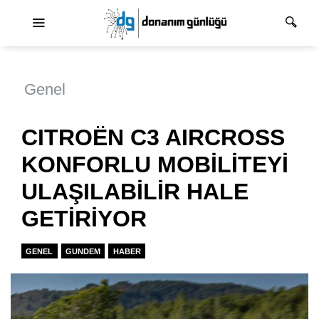
Ana dolaşım
Genel
CITROËN C3 AIRCROSS
KONFORLU MOBİLİTEYİ
ULAŞILABİLİR HALE
GETİRİYOR
GENEL
GUNDEM
HABER