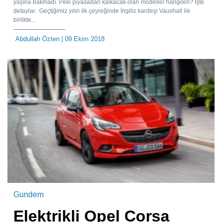
yaşına bakmadı. Peki piyasadan kalkacak olan modeller hangileri? İşte
detaylar. Geçtiğimiz yılın ilk çeyreğinde İngiliz kardeşi Vauxhall ile
birlikte...
Abdullah Özten
| 09 Ekim 2018
Gundem
Elektrikli Opel Corsa