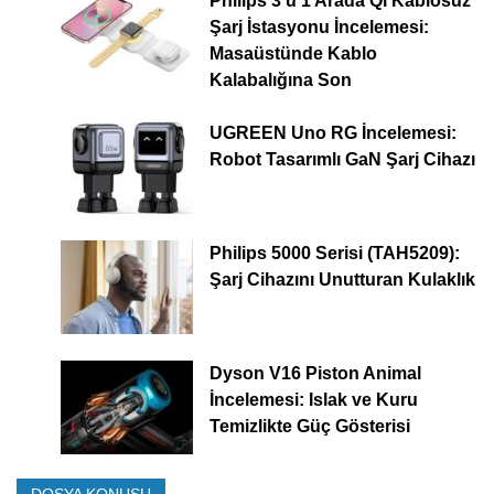
Philips 3’ü 1 Arada Qi Kablosuz
Şarj İstasyonu İncelemesi:
Masaüstünde Kablo
Kalabalığına Son
UGREEN Uno RG İncelemesi:
Robot Tasarımlı GaN Şarj Cihazı
Philips 5000 Serisi (TAH5209):
Şarj Cihazını Unutturan Kulaklık
Dyson V16 Piston Animal
İncelemesi: Islak ve Kuru
Temizlikte Güç Gösterisi