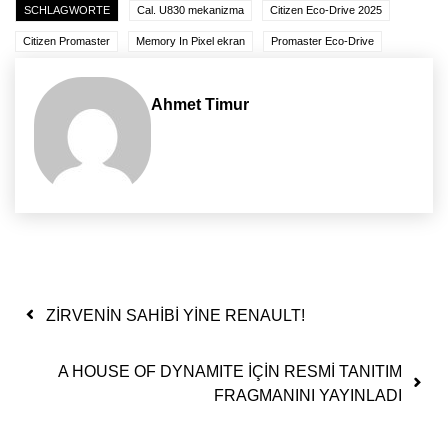
SCHLAGWORTE
Cal. U830 mekanizma
Citizen Eco-Drive 2025
Citizen Promaster
Memory In Pixel ekran
Promaster Eco-Drive
Ahmet Timur
Yazı dolaşımı
ZİRVENİN SAHİBİ YİNE RENAULT!
A HOUSE OF DYNAMITE İÇİN RESMİ TANITIM
FRAGMANINI YAYINLADI