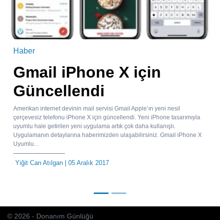
Haber
Gmail iPhone X için
Güncellendi
Amerikan internet devinin mail servisi Gmail Apple’ın yeni nesil
çerçevesiz telefonu iPhone X için güncellendi. Yeni iPhone tasarımıyla
uyumlu hale getirilen yeni uygulama artık çok daha kullanışlı.
Uygulamanın detaylarına haberimizden ulaşabilirsiniz. Gmail iPhone X
Uyumlu...
Yiğit Can Atılgan
| 05 Aralık 2017
© 2026 - Donanım Günlüğü