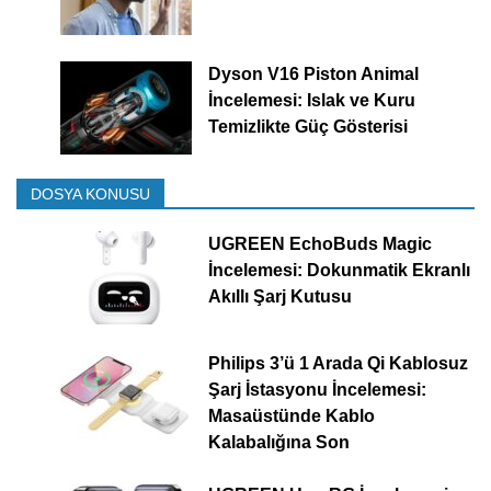
Dyson V16 Piston Animal
İncelemesi: Islak ve Kuru
Temizlikte Güç Gösterisi
DOSYA KONUSU
UGREEN EchoBuds Magic
İncelemesi: Dokunmatik Ekranlı
Akıllı Şarj Kutusu
Philips 3’ü 1 Arada Qi Kablosuz
Şarj İstasyonu İncelemesi:
Masaüstünde Kablo
Kalabalığına Son