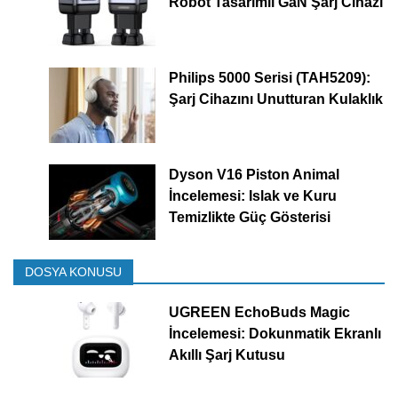
Robot Tasarımlı GaN Şarj Cihazı
Philips 5000 Serisi (TAH5209):
Şarj Cihazını Unutturan Kulaklık
Dyson V16 Piston Animal
İncelemesi: Islak ve Kuru
Temizlikte Güç Gösterisi
DOSYA KONUSU
UGREEN EchoBuds Magic
İncelemesi: Dokunmatik Ekranlı
Akıllı Şarj Kutusu