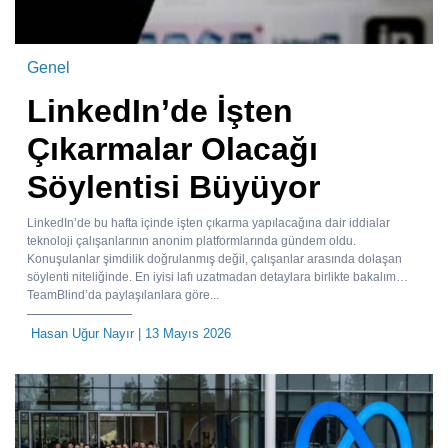
Genel
LinkedIn’de İşten
Çıkarmalar Olacağı
Söylentisi Büyüyor
LinkedIn’de bu hafta içinde işten çıkarma yapılacağına dair iddialar
teknoloji çalışanlarının anonim platformlarında gündem oldu.
Konuşulanlar şimdilik doğrulanmış değil, çalışanlar arasında dolaşan
söylenti niteliğinde. En iyisi lafı uzatmadan detaylara birlikte bakalım…
TeamBlind’da paylaşılanlara göre...
Hasan Uğur Nayır
| 13 Mayıs 2026