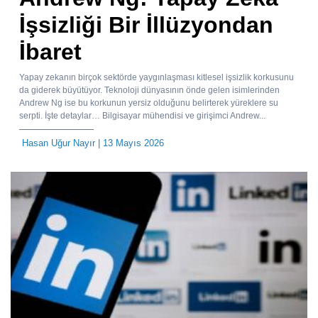
İşsizliği Bir İllüzyondan
İbaret
Yapay zekanın birçok sektörde yaygınlaşması kitlesel işsizlik korkusunu
da giderek büyütüyor. Teknoloji dünyasının önde gelen isimlerinden
Andrew Ng ise bu korkunun yersiz olduğunu belirterek yüreklere su
serpti. İşte detaylar… Bilgisayar mühendisi ve girişimci Andrew...
Hasan Uğur Nayır
| 13 Mayıs 2026