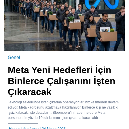
Genel
Meta Yeni Hedefleri İçin
Binlerce Çalışanını İşten
Çıkaracak
Teknoloji sektöründe işten çıkarma operasyonları hız kesmeden devam
ediyor. Meta kadrosunu azaltmaya hazırlanıyor. Binlerce kişi ne yazık ki
işsiz kalacak. İşte detaylar… Bloomberg’in haberine göre Meta
personelinin yüzde 10’luk kısmını işten çıkarma kararı aldı....
Hasan Uğur Nayır
| 24 Nisan 2026