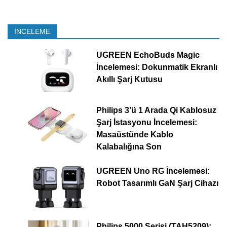
İNCELEME
UGREEN EchoBuds Magic
İncelemesi: Dokunmatik Ekranlı
Akıllı Şarj Kutusu
Philips 3’ü 1 Arada Qi Kablosuz
Şarj İstasyonu İncelemesi:
Masaüstünde Kablo
Kalabalığına Son
UGREEN Uno RG İncelemesi:
Robot Tasarımlı GaN Şarj Cihazı
Philips 5000 Serisi (TAH5209):