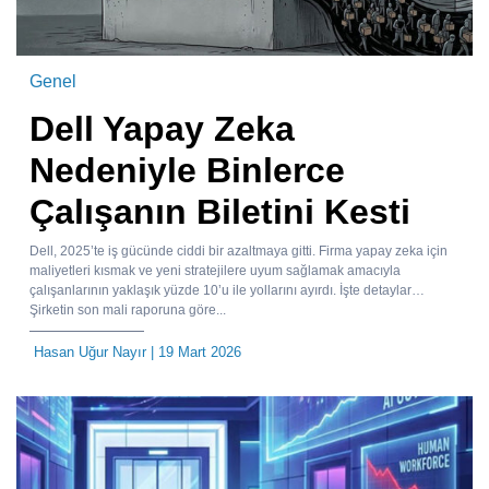
Genel
Dell Yapay Zeka
Nedeniyle Binlerce
Çalışanın Biletini Kesti
Dell, 2025’te iş gücünde ciddi bir azaltmaya gitti. Firma yapay zeka için
maliyetleri kısmak ve yeni stratejilere uyum sağlamak amacıyla
çalışanlarının yaklaşık yüzde 10’u ile yollarını ayırdı. İşte detaylar…
Şirketin son mali raporuna göre...
Hasan Uğur Nayır
| 19 Mart 2026