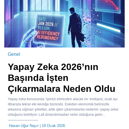
Genel
Yapay Zeka 2026’nın
Başında İşten
Çıkarmalara Neden Oldu
Yapay zeka konusunda ‘işimizi elimizden alacak mı’ endişesi, ocak ayı
itibarıyla tekrar ete kemiğe büründü. Eskiden ekonomik belirsizlik
arkasına sığınan şirketler, artık işten çıkarmalarda nedenin ‘yapay zeka’
olduğunu belirtiyor. Lafı dolandırmadan neler olduğuna gelin...
Hasan Uğur Nayır
| 19 Ocak 2026