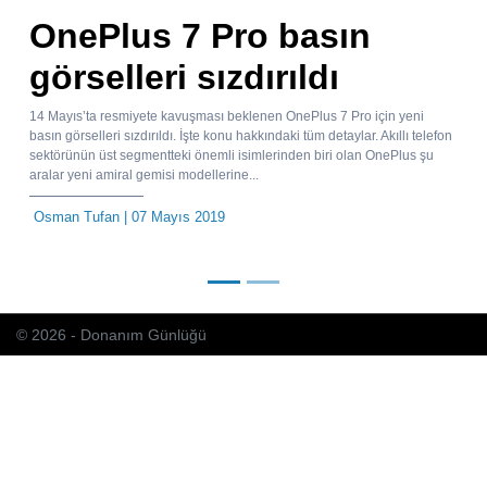
OnePlus 7 Pro basın
görselleri sızdırıldı
14 Mayıs’ta resmiyete kavuşması beklenen OnePlus 7 Pro için yeni
basın görselleri sızdırıldı. İşte konu hakkındaki tüm detaylar. Akıllı telefon
sektörünün üst segmentteki önemli isimlerinden biri olan OnePlus şu
aralar yeni amiral gemisi modellerine...
Osman Tufan
| 07 Mayıs 2019
© 2026 - Donanım Günlüğü