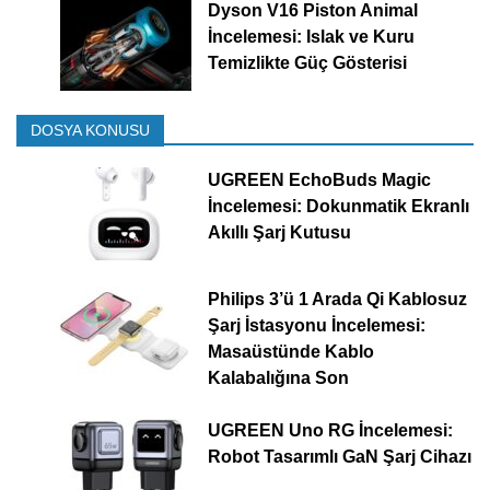
Dyson V16 Piston Animal
İncelemesi: Islak ve Kuru
Temizlikte Güç Gösterisi
DOSYA KONUSU
UGREEN EchoBuds Magic
İncelemesi: Dokunmatik Ekranlı
Akıllı Şarj Kutusu
Philips 3’ü 1 Arada Qi Kablosuz
Şarj İstasyonu İncelemesi:
Masaüstünde Kablo
Kalabalığına Son
UGREEN Uno RG İncelemesi:
Robot Tasarımlı GaN Şarj Cihazı