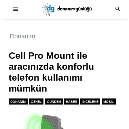
Ana dolaşım
Donanım
Cell Pro Mount ile
aracınızda konforlu
telefon kullanımı
mümkün
DONANIM
GENEL
GUNDEM
HABER
İNCELEME
MOBIL