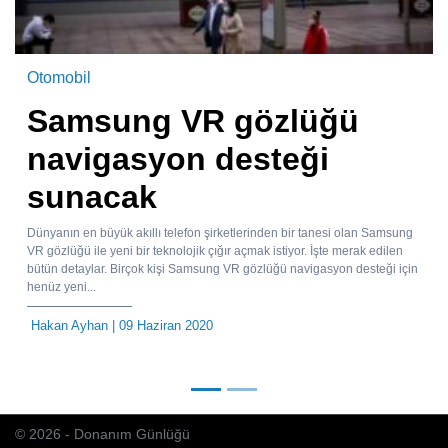
Otomobil
Samsung VR gözlüğü
navigasyon desteği
sunacak
Dünyanın en büyük akıllı telefon şirketlerinden bir tanesi olan Samsung
VR gözlüğü ile yeni bir teknolojik çığır açmak istiyor. İşte merak edilen
bütün detaylar. Birçok kişi Samsung VR gözlüğü navigasyon desteği için
henüz yeni...
Hakan Ayhan
| 09 Haziran 2020
© 2026 - Donanım Günlüğü