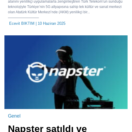
alanını yenilikçi uygulamalarla zenginleştiren Türk Telekom’un sunduğu
teknolojiyle Türkiye’nin 5G altyapısına sahip tek kültür ve sanat merkezi
olan Atatürk Kültür Merkezi’nde (AKM) yenilikçi bir...
Ecevit BIKTIM
| 10 Haziran 2025
Genel
Napster satıldı ve