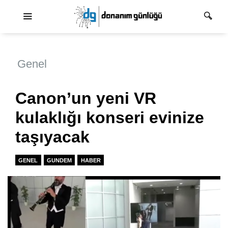
Ana dolaşım
Genel
Canon’un yeni VR
kulaklığı konseri evinize
taşıyacak
GENEL
GUNDEM
HABER