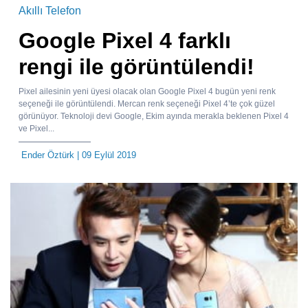
Akıllı Telefon
Google Pixel 4 farklı
rengi ile görüntülendi!
Pixel ailesinin yeni üyesi olacak olan Google Pixel 4 bugün yeni renk
seçeneği ile görüntülendi. Mercan renk seçeneği Pixel 4’te çok güzel
görünüyor. Teknoloji devi Google, Ekim ayında merakla beklenen Pixel 4
ve Pixel...
Ender Öztürk
| 09 Eylül 2019