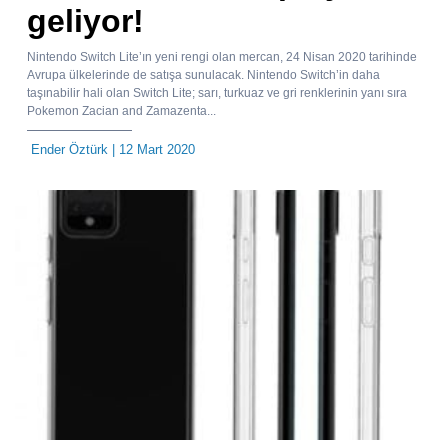
geliyor!
Nintendo Switch Lite’ın yeni rengi olan mercan, 24 Nisan 2020 tarihinde
Avrupa ülkelerinde de satışa sunulacak. Nintendo Switch’in daha
taşınabilir hali olan Switch Lite; sarı, turkuaz ve gri renklerinin yanı sıra
Pokemon Zacian and Zamazenta...
Ender Öztürk
| 12 Mart 2020