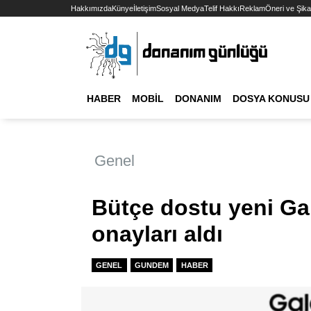
Hakkımızda
Künye
İletişim
Sosyal Medya
Telif Hakkı
Reklam
Öneri ve Şika
HABER
MOBIL
DONANIM
DOSYA KONUSU
Genel
Bütçe dostu yeni Ga
onayları aldı
GENEL
GUNDEM
HABER