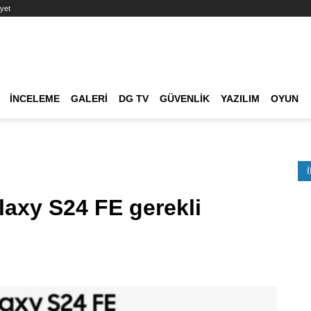
yet
Ana dolaşım
İNCELEME
GALERI
DG TV
GÜVENLIK
YAZILIM
OYUN
Etkinlik Ara
laxy S24 FE gerekli