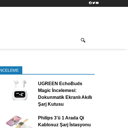
Facebook
Twitter
YouTube
İNCELEME
UGREEN EchoBuds
Magic İncelemesi:
Dokunmatik Ekranlı Akıllı
Şarj Kutusu
Philips 3’ü 1 Arada Qi
Kablosuz Şarj İstasyonu