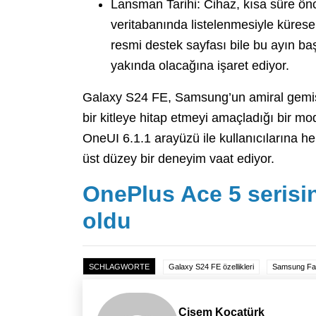
Lansman Tarihi: Cihaz, kısa süre önc
veritabanında listelenmesiyle küres
resmi destek sayfası bile bu ayın baş
yakında olacağına işaret ediyor.
Galaxy S24 FE, Samsung’un amiral gemisi 
bir kitleye hitap etmeyi amaçladığı bir m
OneUI 6.1.1 arayüzü ile kullanıcılarına 
üst düzey bir deneyim vaat ediyor.
OnePlus Ace 5 serisin
oldu
SCHLAGWORTE
Galaxy S24 FE özellikleri
Samsung Fan
Cisem Kocatürk