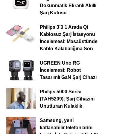
Dokunmatik Ekranlı Akıllı
Şarj Kutusu
Philips 3’ü 1 Arada Qi
Kablosuz Şarj İstasyonu
İncelemesi: Masaüstünde
Kablo Kalabalığına Son
UGREEN Uno RG
İncelemesi: Robot
Tasarımlı GaN Şarj Cihazı
Philips 5000 Serisi
(TAH5209): Şarj Cihazını
Unutturan Kulaklık
Samsung, yeni
katlanabilir telefonlarını