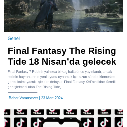
Genel
Final Fantasy The Rising
Tide 18 Nisan’da gelecek
Final Fantasy 7 Rebirth yalnızca birkaç hafta önce yayınlandı, ancak
serinin hayranlarının yeni oyunu oynamak için uzun süre beklemesine
gerek kalmayacak. İşte tüm detaylar. Final Fantasy XVI’nın ikinci ücretli
genişletmesi olan The Rising Tide,...
Bahar Vatansever
| 23 Mart 2024