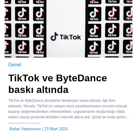
Genel
TikTok ve ByteDance
baskı altında
TikTok ve ByteDance senatörler tarafından baskı altında. İşte tüm
detaylar. Senato, TikTok’un satışını veya yasaklanmasını zorunlu kılacak
tasarıyı değerlendirirken milletvekilleri, uygulamanın oluşturduğu iddia
edilen ulusal güvenlik tehdidini mercek altına aldı. Şimdi iki önde gelen...
Bahar Vatansever
| 23 Mart 2024