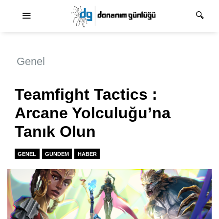
Ana dolaşım
Genel
Teamfight Tactics :
Arcane Yolculuğu’na
Tanık Olun
GENEL
GUNDEM
HABER