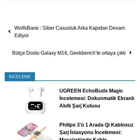
Yazı dolaşımı
WolfsBane : Siber Casusluk Arka Kapıdan Devam
Ediyor
Bütçe Dostu Galaxy M16, Geekbench’te ortaya çıktı
İNCELEME
UGREEN EchoBuds Magic
İncelemesi: Dokunmatik Ekranlı
Akıllı Şarj Kutusu
Philips 3’ü 1 Arada Qi Kablosuz
Şarj İstasyonu İncelemesi:
Masaüstünde Kablo