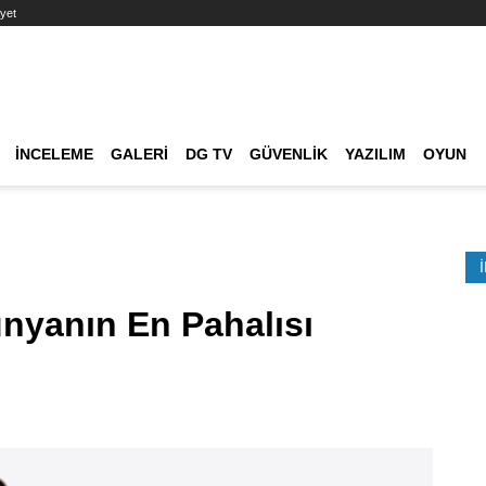
yet
Ana dolaşım
İNCELEME
GALERI
DG TV
GÜVENLIK
YAZILIM
OYUN
Etkinlik Ara
nyanın En Pahalısı