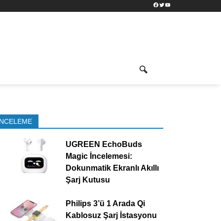
Facebook
Twitter
YouTube
İNCELEME
UGREEN EchoBuds
Magic İncelemesi:
Dokunmatik Ekranlı Akıllı
Şarj Kutusu
Philips 3’ü 1 Arada Qi
Kablosuz Şarj İstasyonu