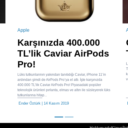
Apple
Karşınızda 400.000
TL’lik Caviar AirPods
Pro!
L
T
k
Lüks tutkunlarının yakından tanıtıdığı Caviar, iPhone 11’in
v
ardından şimdi de AirPods Pro’ya el attı. İşte karşınızda
400.000 TL’lik Caviar AirPods Pro! Piyasadaki popüler
teknolojik ürünleri pırlanta, elmas ve altın ile süsleyerek lüks
tutkunlarına hitap...
Ender Öztürk
| 14 Kasım 2019
Hakkımızda
Künye
İle