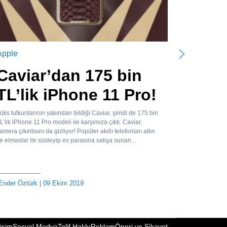
Apple
Sonraki
Caviar’dan 175 bin
TL’lik iPhone 11 Pro!
üks tutkunlarının yakından bildiği Caviar, şimdi de 175 bin
L’lik iPhone 11 Pro modeli ile karşımıza çıktı. Caviar,
amera çıkıntısını da gizliyor! Popüler akıllı telefonları altın
e elmaslar ile süsleyip ev parasına satışa sunan...
Ender Öztürk
| 09 Ekim 2019
tişim
Sosyal Medya
Telif Hakkı
Reklam
Öneri ve Şikayet