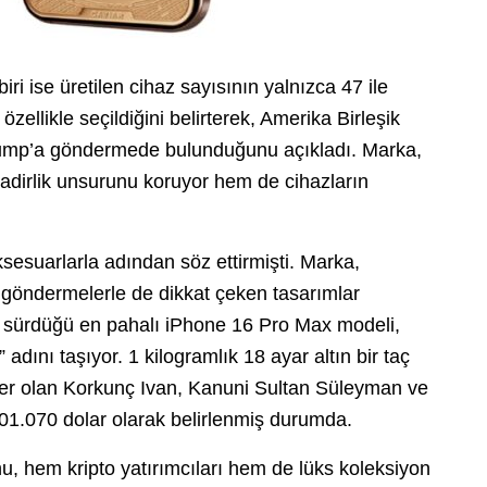
ri ise üretilen cihaz sayısının yalnızca 47 ile
özellikle seçildiğini belirterek, Amerika Birleşik
Trump’a göndermede bulunduğunu açıkladı. Marka,
 nadirlik unsurunu koruyor hem de cihazların
sesuarlarla adından söz ettirmişti. Marka,
tik göndermelerle de dikkat çeken tasarımlar
ya sürdüğü en pahalı iPhone 16 Pro Max modeli,
adını taşıyor. 1 kilogramlık 18 ayar altın bir taç
ürler olan Korkunç Ivan, Kanuni Sultan Süleyman ve
301.070 dolar olarak belirlenmiş durumda.
u, hem kripto yatırımcıları hem de lüks koleksiyon