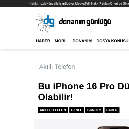
Hakkımızda
Künye
İletişim
Sosyal Medya
Telif Hakkı
Reklam
Öneri ve Şika
HABER
MOBIL
DONANIM
DOSYA KONUSU
Akıllı Telefon
Bu iPhone 16 Pro Dü
Olabilir!
AKILLI TELEFON
GENEL
GUNDEM
HABER