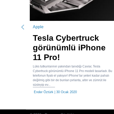
Apple
Önceki
Tesla Cybertruck
görünümlü iPhone
11 Pro!
Lüks tutkunlarının yakından tanıdığı Caviar, Tesla
Cybertruck görünümlü iPhone 11 Pro modeli tasarladı. Bu
telefonun fiyatı el yakıyor! iPhone’lar yeteri kadar pahalı
değilmiş gibi bir de bunları pırlanta, altın ve zümrüt ile
süsleyip ev...
Ender Öztürk
| 30 Ocak 2020