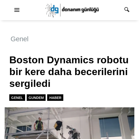
Ana dolaşım
Genel
Boston Dynamics robotu
bir kere daha becerilerini
sergiledi
GENEL
GUNDEM
HABER