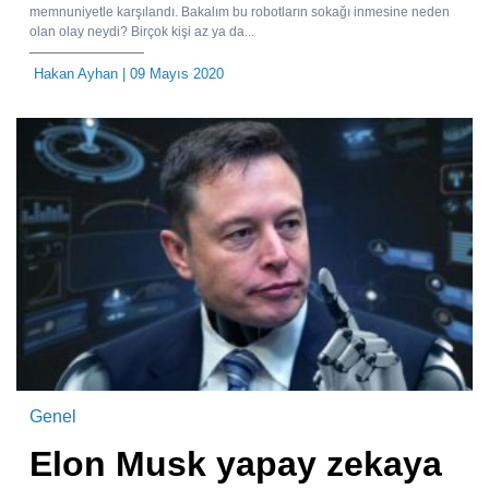
memnuniyetle karşılandı. Bakalım bu robotların sokağı inmesine neden
olan olay neydi? Birçok kişi az ya da...
Hakan Ayhan
| 09 Mayıs 2020
Genel
Elon Musk yapay zekaya