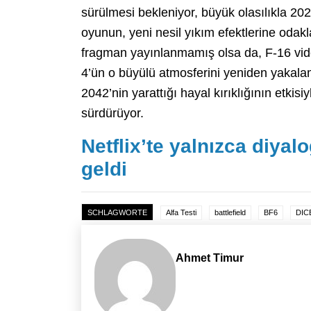
sürülmesi bekleniyor, büyük olasılıkla 202
oyunun, yeni nesil yıkım efektlerine odakl
fragman yayınlanmamış olsa da, F-16 video
4’ün o büyülü atmosferini yeniden yakalama
2042’nin yarattığı hayal kırıklığının etkisiy
sürdürüyor.
Netflix’te yalnızca diyalo
geldi
SCHLAGWORTE
Alfa Testi
battlefield
BF6
DIC
Ahmet Timur