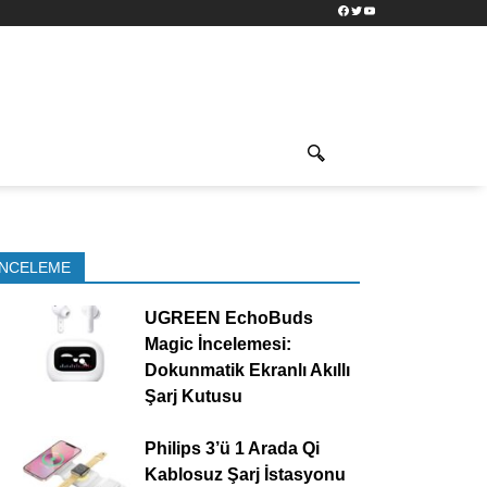
Facebook
Twitter
YouTube
İNCELEME
UGREEN EchoBuds
Magic İncelemesi:
Dokunmatik Ekranlı Akıllı
Şarj Kutusu
Philips 3’ü 1 Arada Qi
Kablosuz Şarj İstasyonu