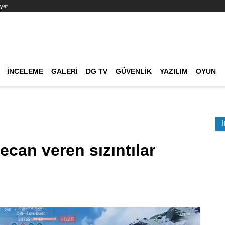
yet
Ana dolaşım
İNCELEME
GALERI
DG TV
GÜVENLIK
YAZILIM
OYUN
Etkinlik Ara
ecan veren sızıntılar