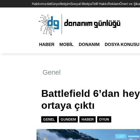
Hakkımızda
Künye
İletişim
Sosyal Medya
Telif Hakkı
Reklam
Öneri ve Şika
HABER
MOBIL
DONANIM
DOSYA KONUSU
Genel
Battlefield 6’dan hey
ortaya çıktı
GENEL
GUNDEM
HABER
OYUN