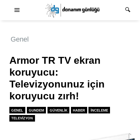
Ana dolaşım
Genel
Armor TR TV ekran
koruyucu:
Televizyonunuz için
koruyucu zırh!
GENEL
GUNDEM
GÜVENLIK
HABER
İNCELEME
TELEVIZYON