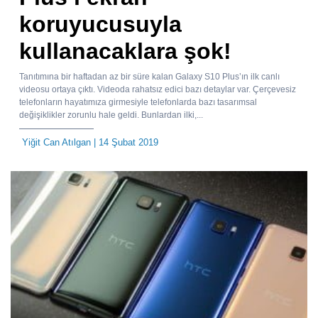
koruyucusuyla
kullanacaklara şok!
Tanıtımına bir haftadan az bir süre kalan Galaxy S10 Plus’ın ilk canlı
videosu ortaya çıktı. Videoda rahatsız edici bazı detaylar var. Çerçevesiz
telefonların hayatımıza girmesiyle telefonlarda bazı tasarımsal
değişiklikler zorunlu hale geldi. Bunlardan ilki,...
Yiğit Can Atılgan
| 14 Şubat 2019