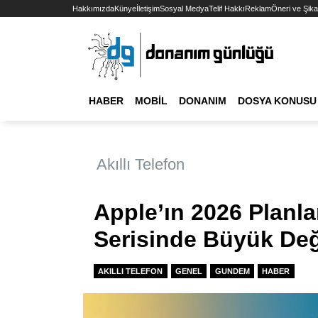
Hakkımızda
Künye
İletişim
Sosyal Medya
Telif Hakkı
Reklam
Öneri ve Şika
HABER
MOBIL
DONANIM
DOSYA KONUSU
Akıllı Telefon
Apple’ın 2026 Planla
Serisinde Büyük Değ
AKILLI TELEFON
GENEL
GUNDEM
HABER