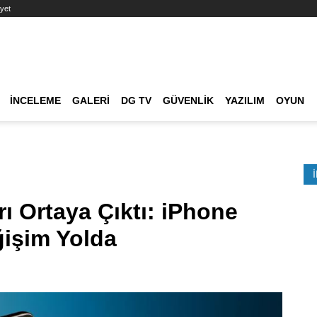
yet
Ana dolaşım
İNCELEME
GALERI
DG TV
GÜVENLIK
YAZILIM
OYUN
Etkinlik Ara
rı Ortaya Çıktı: iPhone
işim Yolda