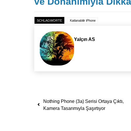
ve Donanımıyla Dikka
SCHLAGWORTE
Katlanabilir iPhone
Yalçın AS
Yazı dolaşımı
Nothing Phone (3a) Serisi Ortaya Çıktı,
Kamera Tasarımıyla Şaşırtıyor