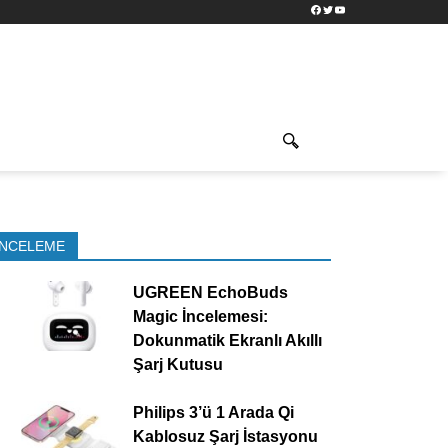
Facebook
Twitter
YouTube
İNCELEME
UGREEN EchoBuds
Magic İncelemesi:
Dokunmatik Ekranlı Akıllı
Şarj Kutusu
Philips 3’ü 1 Arada Qi
Kablosuz Şarj İstasyonu