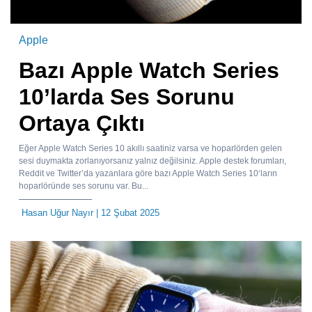
Apple
Bazı Apple Watch Series
10’larda Ses Sorunu
Ortaya Çıktı
Eğer Apple Watch Series 10 akıllı saatiniz varsa ve hoparlörden gelen
sesi duymakta zorlanıyorsanız yalnız değilsiniz. Apple destek forumları,
Reddit ve Twitter’da yazanlara göre bazı Apple Watch Series 10‘ların
hoparlöründe ses sorunu var. Bu...
Hasan Uğur Nayır
| 12 Şubat 2025