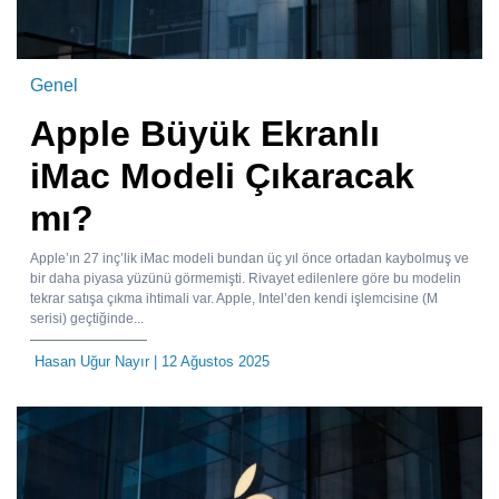
Genel
Apple Büyük Ekranlı
iMac Modeli Çıkaracak
mı?
Apple’ın 27 inç’lik iMac modeli bundan üç yıl önce ortadan kaybolmuş ve
bir daha piyasa yüzünü görmemişti. Rivayet edilenlere göre bu modelin
tekrar satışa çıkma ihtimali var. Apple, Intel’den kendi işlemcisine (M
serisi) geçtiğinde...
Hasan Uğur Nayır
| 12 Ağustos 2025