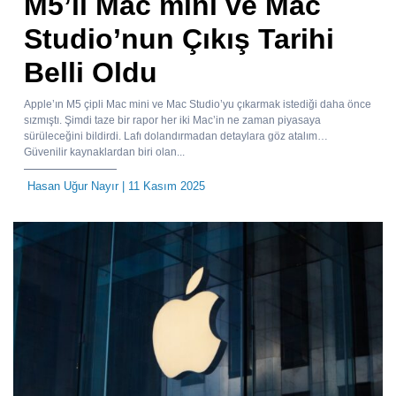
M5’li Mac mini ve Mac
Studio’nun Çıkış Tarihi
Belli Oldu
Apple’ın M5 çipli Mac mini ve Mac Studio’yu çıkarmak istediği daha önce
sızmıştı. Şimdi taze bir rapor her iki Mac’in ne zaman piyasaya
sürüleceğini bildirdi. Lafı dolandırmadan detaylara göz atalım…
Güvenilir kaynaklardan biri olan...
Hasan Uğur Nayır
| 11 Kasım 2025