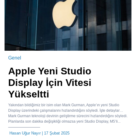
Genel
Apple Yeni Studio
Display İçin Vitesi
Yükseltti
Yakından bildiğimiz bir isim olan Mark Gurman, Apple’ın yeni Studio
Display üzerindeki çalışmalarını hızlandırdığını söyledi. İşte detaylar…
Mark Gurman teknoloji devinin geliştirme sürecini hızlandırdığını söyledi.
Planlarda son dakika değişikliği olmazsa yeni Studio Display, M5’li...
Hasan Uğur Nayır
| 17 Şubat 2025