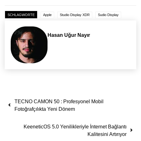
SCHLAGWORTE
Apple
Studio Display XDR
Sudio Display
Hasan Uğur Nayır
Yazı dolaşımı
TECNO CAMON 50 : Profesyonel Mobil
Fotoğrafçılıkta Yeni Dönem
KeeneticOS 5.0 Yenilikleriyle İnternet Bağlantı
Kalitesini Artırıyor