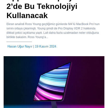
2’de Bu Teknolojiyi
Kullanacak
Ekran analisti Ross Young geçtiğimiz günlerde M4’lü MacBook Pro’nun
sırrını ortaya çıkarmıştı. Young şimdi de Pro Display XDR 2 hakkında
dikkat çekici açıklama yaptı. Lafı daha fazla uzatmadan neler olduğuna
birlikte bakalım. Ross Young’a...
Hasan Uğur Nayır
| 19 Kasım 2024