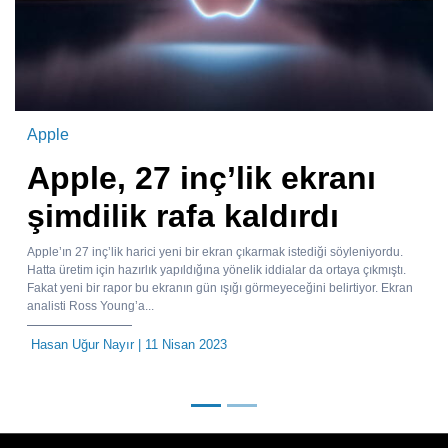
Apple
Apple, 27 inç’lik ekranı
şimdilik rafa kaldırdı
Apple’ın 27 inç’lik harici yeni bir ekran çıkarmak istediği söyleniyordu.
Hatta üretim için hazırlık yapıldığına yönelik iddialar da ortaya çıkmıştı.
Fakat yeni bir rapor bu ekranın gün ışığı görmeyeceğini belirtiyor. Ekran
analisti Ross Young’a...
Hasan Uğur Nayır
| 11 Nisan 2023