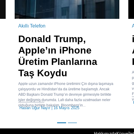
Akıllı Telefon
A
Donald Trump,
Apple’ın iPhone
Üretim Planlarına
Taş Koydu
A
p
g
Apple uzun zamandır iPhone üretimini Çin dışına taşımaya
v
çalışıyordu ve Hindistan’da da üretime başlamıştı. Ancak
F
ABD Başkanı Donald Trump’ın devreye girmesiyle birlikte
v
işler değişmiş durumda. Lafı daha fazla uzatmadan neler
olduğuna birlikte bakalım. Bloomberg’in...
Hasan Uğur Nayır
| 16 Mayıs 2025
Hakkımızda
Künye
İle