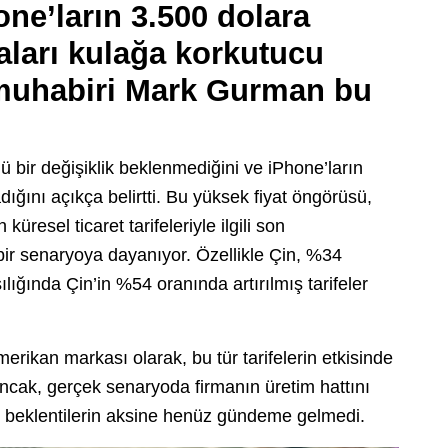
ne’ların 3.500 dolara
aları kulağa korkutucu
muhabiri Mark Gurman bu
ü bir değişiklik beklenmediğini ve iPhone’ların
ını açıkça belirtti. Bu yüksek fiyat öngörüsü,
resel ticaret tarifeleriyle ilgili son
bir senaryoya dayanıyor. Özellikle Çin, %34
lığında Çin’in %54 oranında artırılmış tarifeler
merikan markası olarak, bu tür tarifelerin etkisinde
Ancak, gerçek senaryoda firmanın üretim hattını
 beklentilerin aksine henüz gündeme gelmedi.