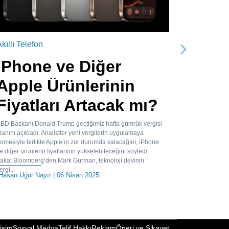
kıllı Telefon
Sonraki
iPhone ve Diğer
Apple Ürünlerinin
Fiyatları Artacak mı?
BD Başkanı Donald Trump geçtiğimiz hafta gümrük vergisi
lanını açıkladı. Analistler yeni vergilerin uygulamaya
irmesiyle birlikte Apple’ın zor durumda kalacağını, iPhone
e diğer ürünlerin fiyatlarının yükselebileceğini söyledi.
akat Bloomberg’den Mark Gurman, teknoloji devinin
ergi...
Hasan Uğur Nayır
| 06 Nisan 2025
tişim
Sosyal Medya
Telif Hakkı
Reklam
Öneri ve Şikayet