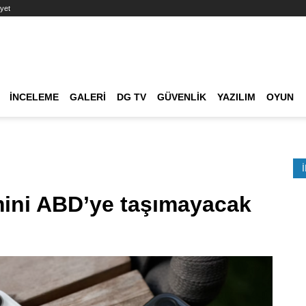
yet
Ana dolaşım
İNCELEME
GALERI
DG TV
GÜVENLIK
YAZILIM
OYUN
Etkinlik Ara
mini ABD’ye taşımayacak