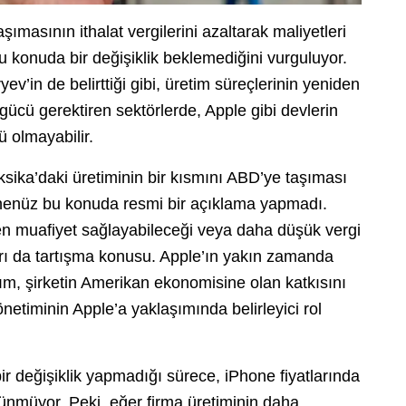
şımasının ithalat vergilerini azaltarak maliyetleri
 konuda bir değişiklik beklemediğini vurguluyor.
in de belirttiği gibi, üretim süreçlerinin yeniden
ş gücü gerektiren sektörlerde, Apple gibi devlerin
ü olmayabilir.
ksika’daki üretiminin bir kısmını ABD’ye taşıması
t henüz bu konuda resmi bir açıklama yapmadı.
rden muafiyet sağlayabileceği veya daha düşük vergi
rı da tartışma konusu. Apple’ın yakın zamanda
ım, şirketin Amerikan ekonomisine olan katkısını
etiminin Apple’a yaklaşımında belirleyici rol
bir değişiklik yapmadığı sürece, iPhone fiyatlarında
ünmüyor. Peki, eğer firma üretiminin daha