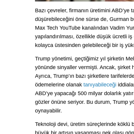
Bazı çevreler, firmanın üretimini ABD’ye ta
düşürebileceğini öne sürse de, Gurman bu
Max Tech YouTube kanalından Vadim Yuryev’
yapılandırılması, özellikle düşük ücretli i
kolayca üstesinden gelebileceği bir iş yük
Trump yönetimi, geçtiğimiz yıl şirketin Me
yönünde sinyaller vermişti. Ancak, şirke
Ayrıca, Trump’ın bazı şirketlere tarifele
ödemelerine olanak
tanıyabileceği
iddiala
ABD’ye yapacağı 500 milyar dolarlık yatır
gözler önüne seriyor. Bu durum, Trump yön
oynayabilir.
Teknoloji devi, üretim süreçlerinde köklü 
büyük bir artışın yaşanması pek olası gör