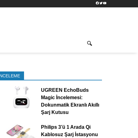
Facebook
Twitter
YouTube
İNCELEME
UGREEN EchoBuds
Magic İncelemesi:
Dokunmatik Ekranlı Akıllı
Şarj Kutusu
Philips 3’ü 1 Arada Qi
Kablosuz Şarj İstasyonu