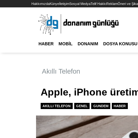
Hakkımızda
Künye
İletişim
Sosyal Medya
Telif Hakkı
Reklam
Öneri ve Şika
HABER
MOBIL
DONANIM
DOSYA KONUSU
Akıllı Telefon
Apple, iPhone üreti
AKILLI TELEFON
GENEL
GUNDEM
HABER