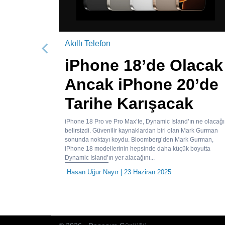
Akıllı Telefon
Önceki
iPhone 18’de Olacak
Ancak iPhone 20’de
Tarihe Karışacak
iPhone 18 Pro ve Pro Max’te, Dynamic Island’ın ne olacağı
belirsizdi. Güvenilir kaynaklardan biri olan Mark Gurman
sonunda noktayı koydu. Bloomberg’den Mark Gurman,
iPhone 18 modellerinin hepsinde daha küçük boyutta
Dynamic Island’ın yer alacağını...
Hasan Uğur Nayır
| 23 Haziran 2025