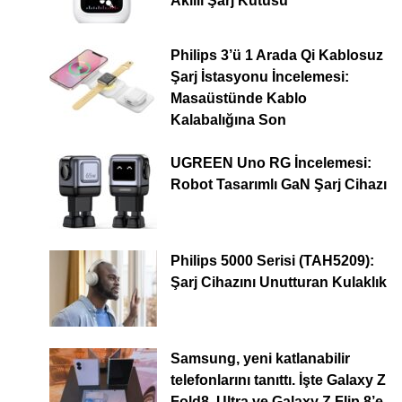
Akıllı Şarj Kutusu
Philips 3’ü 1 Arada Qi Kablosuz
Şarj İstasyonu İncelemesi:
Masaüstünde Kablo
Kalabalığına Son
UGREEN Uno RG İncelemesi:
Robot Tasarımlı GaN Şarj Cihazı
Philips 5000 Serisi (TAH5209):
Şarj Cihazını Unutturan Kulaklık
Samsung, yeni katlanabilir
telefonlarını tanıttı. İşte Galaxy Z
Fold8, Ultra ve Galaxy Z Flip 8’e