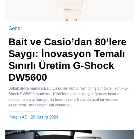
Genel
Bait ve Casio’dan 80’lere
Saygı: İnovasyon Temalı
Sınırlı Üretim G-Shock
DW5600
Sokak giyim markası Bait, Casio ile yaptığı yeni bir iş birliğiyle, ikonik G-
Shock DW5600 modeline 1980’lerin teknolojik şafağına ve tasarım
estetiğine saygı duruşunda bulunan sınırlı sayıda özel bir versiyon
kazandırdı. “İnovasyon” adı verilen bu...
Yalçın AS
| 20 Kasım 2024