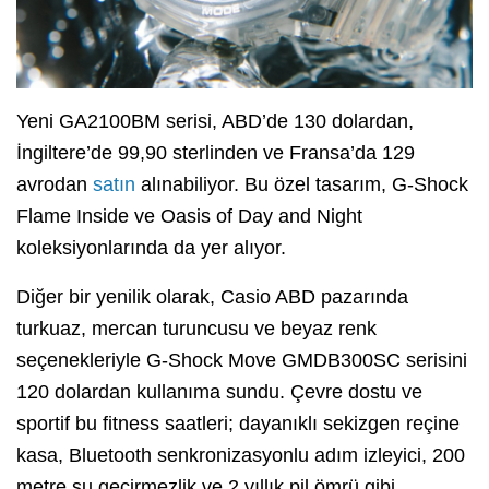
Yeni GA2100BM serisi, ABD’de 130 dolardan,
İngiltere’de 99,90 sterlinden ve Fransa’da 129
avrodan
satın
alınabiliyor. Bu özel tasarım, G-Shock
Flame Inside ve Oasis of Day and Night
koleksiyonlarında da yer alıyor.
Diğer bir yenilik olarak, Casio ABD pazarında
turkuaz, mercan turuncusu ve beyaz renk
seçenekleriyle G-Shock Move GMDB300SC serisini
120 dolardan kullanıma sundu. Çevre dostu ve
sportif bu fitness saatleri; dayanıklı sekizgen reçine
kasa, Bluetooth senkronizasyonlu adım izleyici, 200
metre su geçirmezlik ve 2 yıllık pil ömrü gibi