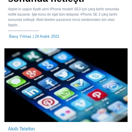
Apple’ın uygun fiyatlı yeni iPhone modeli SE3 için çıkış tarihi sonunda
netlik kazandı. İşte konu ile ilgili tüm detaylar. iPhone SE 3 çıkış tarihi
sonunda netleşti. Akıllı telefon pazarının öncü isimlerinden biri olan
Apple...
Barış Yılmaz
| 24 Aralık 2021
Akıllı Telefon