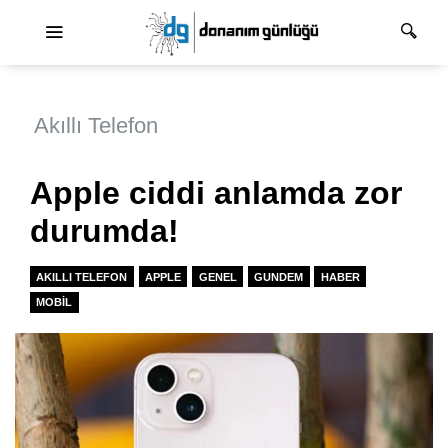
Ana dolaşım
Akıllı Telefon
Apple ciddi anlamda zor
durumda!
AKILLI TELEFON
APPLE
GENEL
GUNDEM
HABER
MOBIL