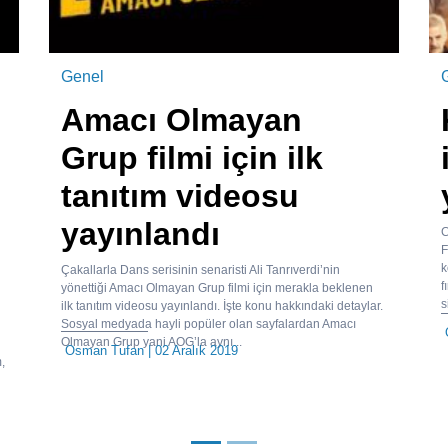
Genel
Amacı Olmayan
Grup filmi için ilk
tanıtım videosu
yayınlandı
C
F
k
Çakallarla Dans serisinin senaristi Ali Tanrıverdi’nin
f
yönettiği Amacı Olmayan Grup filmi için merakla beklenen
s
ilk tanıtım videosu yayınlandı. İşte konu hakkındaki detaylar.
Sosyal medyada hayli popüler olan sayfalardan Amacı
Olmayan Grup yani AOG’la aynı...
Osman Tufan
| 02 Aralık 2019
,