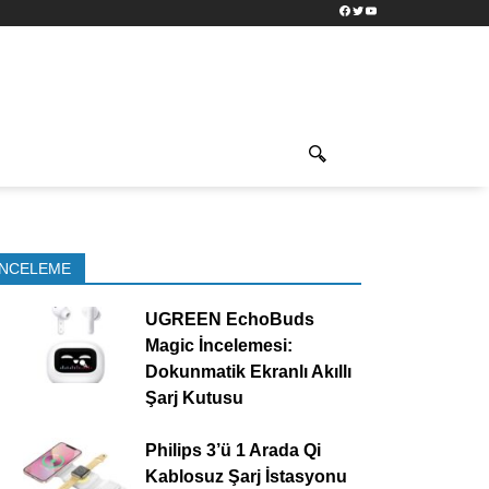
Facebook
Twitter
YouTube
İNCELEME
UGREEN EchoBuds
Magic İncelemesi:
Dokunmatik Ekranlı Akıllı
Şarj Kutusu
Philips 3’ü 1 Arada Qi
Kablosuz Şarj İstasyonu