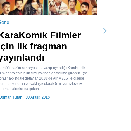
Genel
KaraKomik Filmler
Sonraki
için ilk fragman
yayınlandı
em Yılmaz’ın senaryosunu yazıp oynadığı KaraKomik
ilmler projesinin ilk filmi yakında gösterime girecek. İşte
onu hakkındaki detaylar. 2018’de Arif v 216 ile gişede
ırtınalar koparan ve yaklaşık olarak 5 milyon izleyiciyi
inema salonlarına çeken...
Osman Tufan
| 30 Aralık 2018