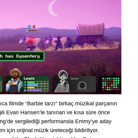
ca filmde “Barbie tarzı” birkaç müzikal parçanın
gili Evan Hansen’le tanınan ve kısa süre önce
ding’de sergilediği performansla Emmy’ye aday
 için orijinal müzik üreteceği bildiriliyor.