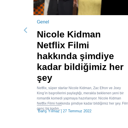
Genel
Nicole Kidman
Önceki
Netflix Filmi
hakkında şimdiye
kadar bildiğimiz her
şey
Netflix, süper starlar Nicole Kidman, Zac Efron ve Joey
King’in başrollerini paylaştığı, merakla beklenen yeni bir
romantik komedi yapmaya hazırlanıyor. Nicole Kidman
Netflix Filmi hakkında şimdiye kadar bildiğimiz her şey. Film
genç bir kadın,...
Barış Yılmaz
| 27 Temmuz 2022