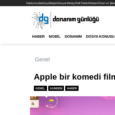
Hakkımızda
Künye
İletişim
Sosyal Medya
Telif Hakkı
Reklam
Öneri ve Şika
HABER
MOBIL
DONANIM
DOSYA KONUSU
Genel
Apple bir komedi film
GENEL
GUNDEM
HABER