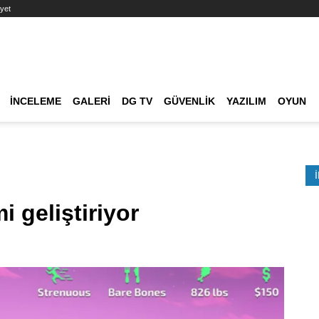
yet
Ana dolaşım
İNCELEME
GALERI
DG TV
GÜVENLIK
YAZILIM
OYUN
Etkinlik Ara
i geliştiriyor