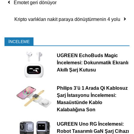
Yazı dolaşımı
Emotet geri dönüyor
Kripto varlıkları nakit paraya dönüştürmenin 4 yolu
İNCELEME
UGREEN EchoBuds Magic
İncelemesi: Dokunmatik Ekranlı
Akıllı Şarj Kutusu
Philips 3’ü 1 Arada Qi Kablosuz
Şarj İstasyonu İncelemesi:
Masaüstünde Kablo
Kalabalığına Son
UGREEN Uno RG İncelemesi:
Robot Tasarımlı GaN Şarj Cihazı