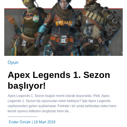
Oyun
Apex Legends 1. Sezon
başlıyor!
Apex Legends 1. Sezon bugün resmi olarak duyuruldu. Peki, Apex
Legends 1. Sezon’da oyuncuları neler bekliyor? İşte Apex Legends
cephesinden gelen açıklamalar. Fortnite’ı bir anda tahtından eden hem
kendi oyuncu kitlesini oluşturan hem de...
Ender Öztürk
| 19 Mart 2019