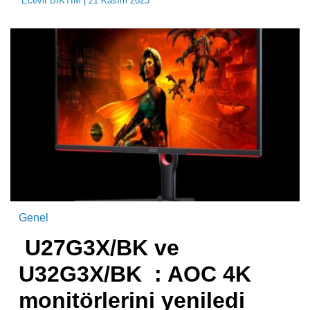
Ecevit BIKTIM
| 21 Kasım 2023
Genel
U27G3X/BK ve
U32G3X/BK : AOC 4K
monitörlerini yeniledi