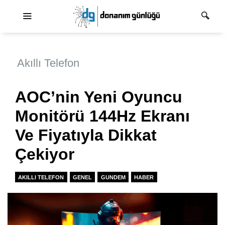
Ana dolaşım
Akıllı Telefon
AOC’nin Yeni Oyuncu
Monitörü 144Hz Ekranı
Ve Fiyatıyla Dikkat
Çekiyor
AKILLI TELEFON
GENEL
GUNDEM
HABER