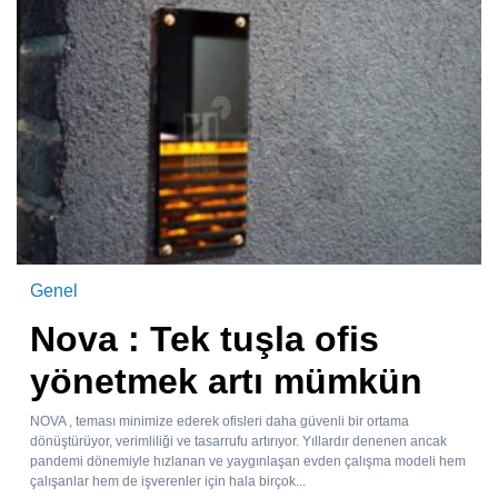
Genel
Nova : Tek tuşla ofis
yönetmek artı mümkün
NOVA , teması minimize ederek ofisleri daha güvenli bir ortama
dönüştürüyor, verimliliği ve tasarrufu artırıyor. Yıllardır denenen ancak
pandemi dönemiyle hızlanan ve yaygınlaşan evden çalışma modeli hem
çalışanlar hem de işverenler için hala birçok...