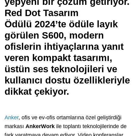
yepyeni bir çözüm getiriyor.
Red Dot Tasarım
Ödülü
2024
’
te
ödü
le layık
g
örülen S600, modern
ofislerin ihtiyaçlarına yanıt
veren kompakt tasarımı,
üstün ses teknolojileri ve
kullanıcı dostu
özellikleriyle
dikkat çekiyor.
Anker
, ofis ve ev-ofis ortamlarına özel geliştirdiği
markası
AnkerWork
ile toplantı teknolojilerinde de
fark yaratmaya devam ediyor. Video konferanslar,