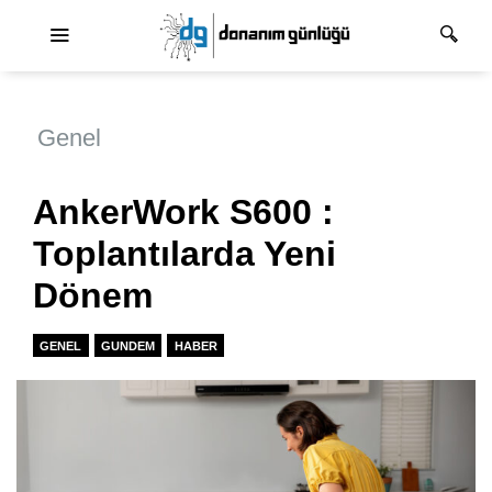
Ana dolaşım
Genel
AnkerWork S600 :
Toplantılarda Yeni
Dönem
GENEL
GUNDEM
HABER