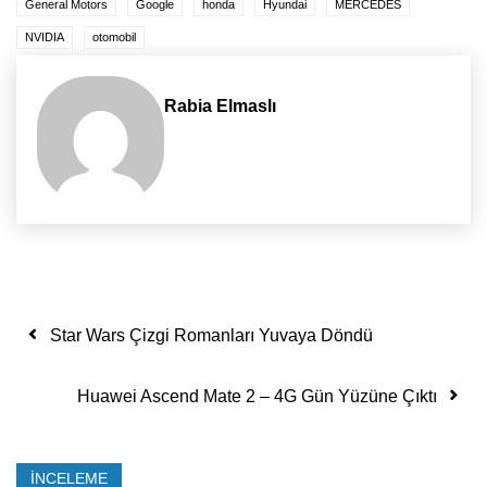
General Motors
Google
honda
Hyundai
MERCEDES
NVIDIA
otomobil
Rabia Elmaslı
Yazı dolaşımı
Star Wars Çizgi Romanları Yuvaya Döndü
Huawei Ascend Mate 2 – 4G Gün Yüzüne Çıktı
İNCELEME