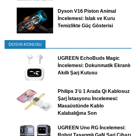
Dyson V16 Piston Animal
İncelemesi: Islak ve Kuru
Temizlikte Güç Gösterisi
DOSYA KONUSU
UGREEN EchoBuds Magic
İncelemesi: Dokunmatik Ekranlı
Akıllı Şarj Kutusu
Philips 3’ü 1 Arada Qi Kablosuz
Şarj İstasyonu İncelemesi:
Masaüstünde Kablo
Kalabalığına Son
UGREEN Uno RG İncelemesi:
Robot Tasarımlı GaN Şarj Cihazı