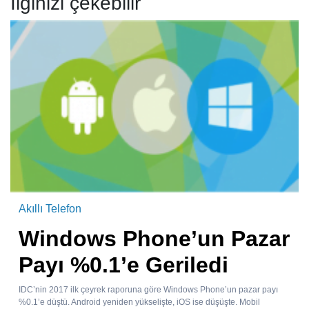
İlginizi çekebilir
Akıllı Telefon
Windows Phone’un Pazar
Payı %0.1’e Geriledi
IDC’nin 2017 ilk çeyrek raporuna göre Windows Phone’un pazar payı
%0.1’e düştü. Android yeniden yükselişte, iOS ise düşüşte. Mobil