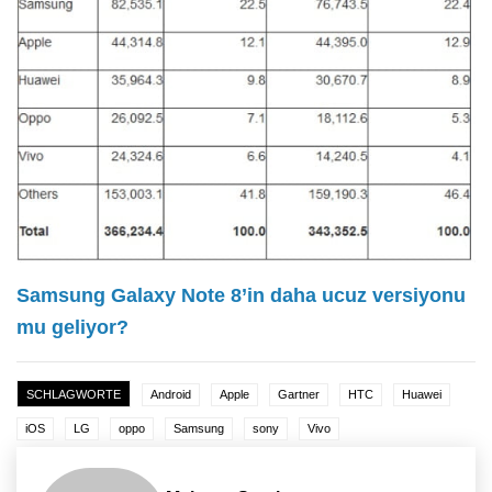
Samsung Galaxy Note 8’in daha ucuz versiyonu
mu geliyor?
SCHLAGWORTE
Android
Apple
Gartner
HTC
Huawei
iOS
LG
oppo
Samsung
sony
Vivo