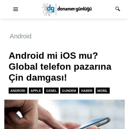
Ana dolaşım
Android
Android mi iOS mu?
Global telefon pazarına
Çin damgası!
ANDROID
APPLE
GENEL
GUNDEM
HABER
MOBIL