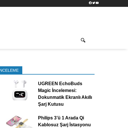
Facebook
Twitter
YouTube
İNCELEME
UGREEN EchoBuds
Magic İncelemesi:
Dokunmatik Ekranlı Akıllı
Şarj Kutusu
Philips 3’ü 1 Arada Qi
Kablosuz Şarj İstasyonu