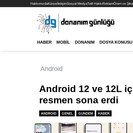
Hakkımızda
Künye
İletişim
Sosyal Medya
Telif Hakkı
Reklam
Öneri ve Şika
HABER
MOBIL
DONANIM
DOSYA KONUSU
Android
Android 12 ve 12L i
resmen sona erdi
ANDROID
GENEL
GUNDEM
HABER