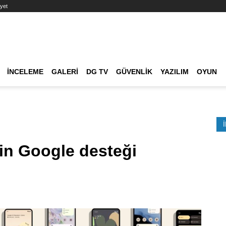
yet
Ana dolaşım
İNCELEME
GALERI
DG TV
GÜVENLIK
YAZILIM
OYUN
Etkinlik Ara
çin Google desteği