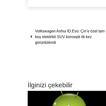
Yazı dolaşımı
Volkswagen Anhui ID.Evo: Çin’e özel tam
boy elektrikli SUV konsepti ilk kez
görüntülendi
İlginizi çekebilir