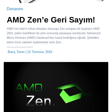
Donanım
AMD Zen’e Geri Sayım!
AMD’nin Intel’e nihai meydan okuyuşu Zen yongası ile başlıyor. AMD
ZEN, üstün özellikleri ile yılın sonunda piyasaya sürülecek. Advanced
Micro Devices (AMD) maalesef bizi hayal kırıklığına uğrattı. Şirketten
daha önce yapılan açıklamalar yeni Zen...
Barış Terun
| 22 Temmuz 2016