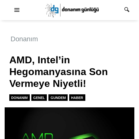
Ana dolaşım
Donanım
AMD, Intel’in
Hegomanyasına Son
Vermeye Niyetli!
DONANIM
GENEL
GUNDEM
HABER