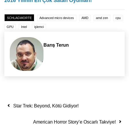
2016 Yılının En Çok Satan Oyunları!
SCHLAGWORTE
Advanced micro devices
AMD
amd zen
cpu
GPU
Intel
işlemci
Barış Terun
Yazı dolaşımı
Star Trek: Beyond, Kötü Gidiyor!
American Horror Story’e Oscarlı Takviye!