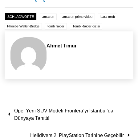
SCHLAGWORTE
amazon
amazon prime video
Lara croft
Phoebe Waller-Bridge
tomb raider
Tomb Raider dizisi
Ahmet Timur
Yazı dolaşımı
Opel Yeni SUV Modeli Frontera’yı İstanbul’da
Dünyaya Tanıttı!
Helldivers 2, PlayStation Tarihine Geçebilir