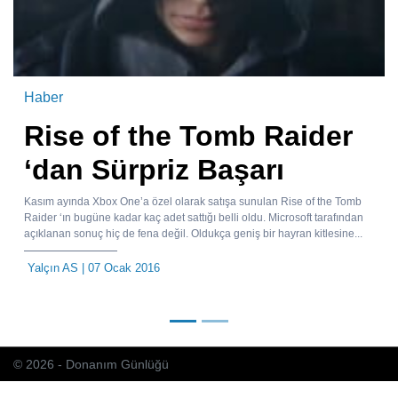
Haber
Rise of the Tomb Raider
‘dan Sürpriz Başarı
Kasım ayında Xbox One’a özel olarak satışa sunulan Rise of the Tomb
Raider ‘ın bugüne kadar kaç adet sattığı belli oldu. Microsoft tarafından
açıklanan sonuç hiç de fena değil. Oldukça geniş bir hayran kitlesine...
Yalçın AS
| 07 Ocak 2016
© 2026 - Donanım Günlüğü