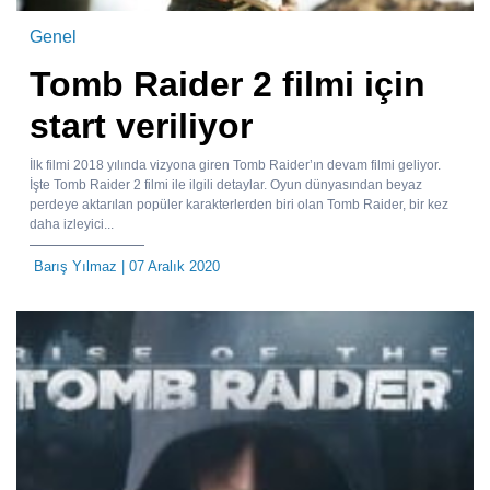
Genel
Tomb Raider 2 filmi için
start veriliyor
İlk filmi 2018 yılında vizyona giren Tomb Raider’ın devam filmi geliyor.
İşte Tomb Raider 2 filmi ile ilgili detaylar. Oyun dünyasından beyaz
perdeye aktarılan popüler karakterlerden biri olan Tomb Raider, bir kez
daha izleyici...
Barış Yılmaz
| 07 Aralık 2020