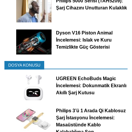
Philips 5000 Serisi (TAH5209):
Şarj Cihazını Unutturan Kulaklık
Dyson V16 Piston Animal
İncelemesi: Islak ve Kuru
Temizlikte Güç Gösterisi
DOSYA KONUSU
UGREEN EchoBuds Magic
İncelemesi: Dokunmatik Ekranlı
Akıllı Şarj Kutusu
Philips 3’ü 1 Arada Qi Kablosuz
Şarj İstasyonu İncelemesi:
Masaüstünde Kablo
Kalabalığına Son